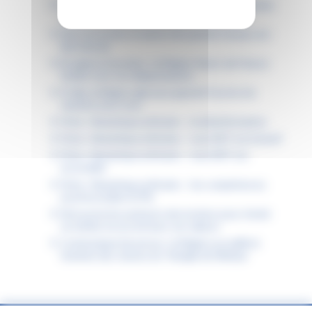
Permis de conduire : la Région donne un nouveau
coup d’accélérateur à la mobilité des jeunes
Dans les lycées, la saison des grands travaux est
bien lancée
Étudiants boursiers : la Région Hauts-de-France
facilite tous vos déplacements
À Lille, la Région agit pour garantir l’accès à la
natation pour tous
Fiche « Numérique attitude » : la désinformation
Fiche « Numérique attitude » : mon ENT est inclusif
Fiche « Numérique attitude » : mon ENT est
accessible
Fiche « Numérique attitude » : les compétences
psychosociales (CPS)
Découvrez les podcasts des lycéens pour choisir
un métier en accord avec ses valeurs
Communiqué de presse : la Région accueille le
Sommet des Jeunes du Triangle de Weimar