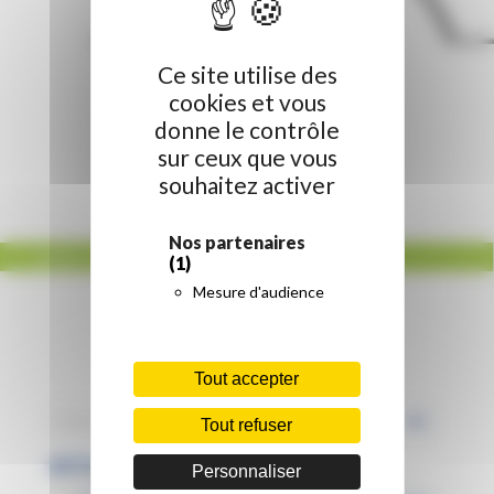
Oise THD
Ce site utilise des
cookies et vous
donne le contrôle
sur ceux que vous
souhaitez activer
Nos partenaires
ACCUEIL
/
PARTENAIRES
/
OISE THD
(1)
Mesure d'audience
Tout accepter
Tout refuser
ARTICLES RÉCENTS
Personnaliser