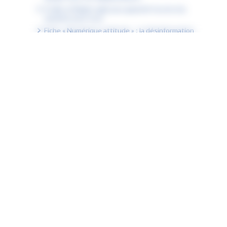
À Lille, la Région agit pour garantir l’accès à la
natation pour tous
Fiche « Numérique attitude » : la désinformation
Fiche « Numérique attitude » : mon ENT est inclusif
Fiche « Numérique attitude » : mon ENT est
accessible
Fiche « Numérique attitude » : les compétences
psychosociales (CPS)
Découvrez les podcasts des lycéens pour choisir
un métier en accord avec ses valeurs
Communiqué de presse : la Région accueille le
Sommet des Jeunes du Triangle de Weimar
ENT Hauts-de-France © 2026 Région Hauts-de-France