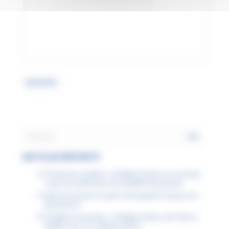
ARTICLES RÉCENTS
Permis de conduire : la Région donne un nouveau
coup d’accélérateur à la mobilité des jeunes
Dans les lycées, la saison des grands travaux est
bien lancée
Étudiants boursiers : la Région Hauts-de-France
facilite tous vos déplacements