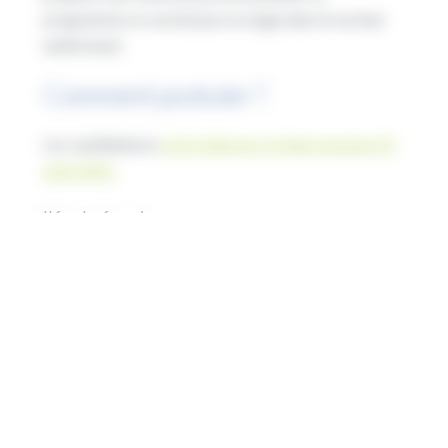
programme se conclut par un stage dans le secteur
audiovisuel.
Comment postuler ?
Les candidatures
sont à déposer en ligne jusqu’au 24
août 2025.
Il faudra fournir :
Une vidéo de présentation
Un CV
Un portfolio artistique ou un moodboard
Les résultats seront communiqués par e-mail le 12
septembre 2025, après entretiens et sélection par un
jury.