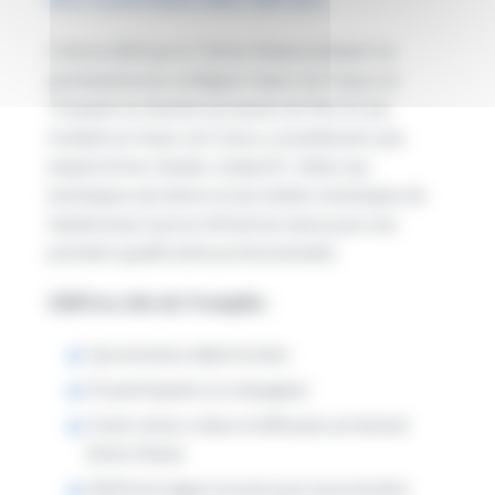
Créé en 2022 par le “Séries Mania Institute” en
partenariat avec la Région Hauts-de-France, le
Tremplin est destiné aux jeunes de 18 à 25 ans
résidant en Hauts-de-France, actuellement sans
emploi et hors études. L’objectif : initier aux
techniques narratives et aux métiers techniques de
l’audiovisuel, tout en offrant les bases pour une
première qualification professionnelle.
Chiffres clés du Tremplin :
3 promotions déjà formées
55 participants accompagnés
3 mini-séries créées et diffusées au festival
Séries Mania
100 % de stages trouvés pour la promotion