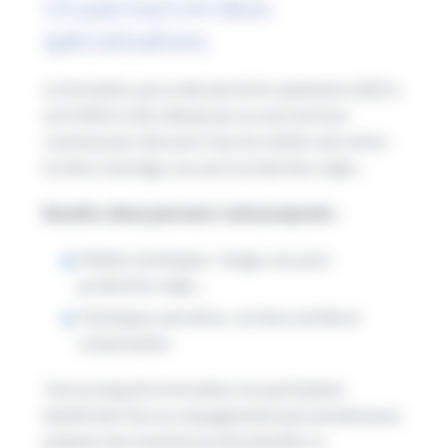
Un parcours en deux
spécialisations
La formation, qui se déroule de fin septembre 2025 à
avril 2026 à Lille, débute par un mois de tronc
commun pour découvrir tous les métiers des séries :
écriture, tournage, son, post-production, régie…
Ensuite, deux parcours sont proposés :
Métiers techniques : image, son, post-
production, régie…
Techniques narratives : écriture sérielle et
scénarisation.
Tout au long de la formation, les participants
bénéficient d’un accompagnement personnalisé pour
préparer leur insertion professionnelle. Le