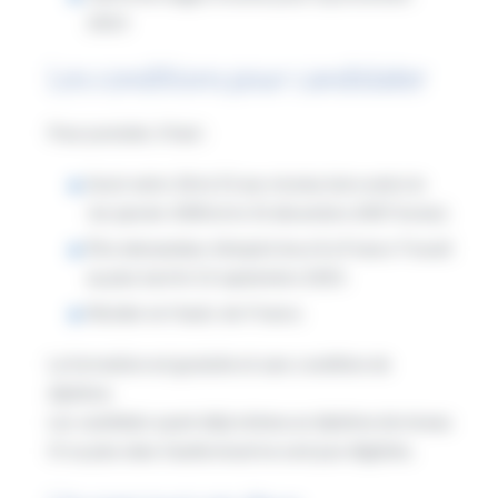
2023
Les conditions pour candidater
Pour postuler, il faut :
Avoir entre 18 et 25 ans révolus (né·e entre le
1er janvier 2000 et le 31 décembre 2007 inclus).
Être demandeur d’emploi inscrit à France Travail
au plus tard le 12 septembre 2025.
Résider en Hauts-de-France.
La formation est gratuite et sans condition de
diplôme.
Les candidats ayant déjà obtenu un diplôme de niveau
III ou plus dans l’audiovisuel ne sont pas éligibles.