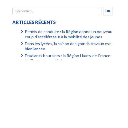
ARTICLES RÉCENTS
Permis de conduire : la Région donne un nouveau
coup d’accélérateur à la mobilité des jeunes
Dans les lycées, la saison des grands travaux est
bien lancée
Étudiants boursiers : la Région Hauts-de-France
facilite tous vos déplacements
À Lille, la Région agit pour garantir l’accès à la
natation pour tous
Fiche « Numérique attitude » : la désinformation
Fiche « Numérique attitude » : mon ENT est inclusif
Fiche « Numérique attitude » : mon ENT est
accessible
Fiche « Numérique attitude » : les compétences
psychosociales (CPS)
Découvrez les podcasts des lycéens pour choisir
un métier en accord avec ses valeurs