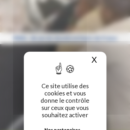
PRREL : dix ans de réussite en Hauts-de-France
X
Masquer 
Ce site utilise des
cookies et vous
donne le contrôle
sur ceux que vous
souhaitez activer
Nos partenaires