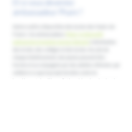
Et si vous deveniez
ambassadeur Phare ?
Autres outils à disposition des lycées des Hauts-de-
France : les ambassadeurs
Phare, le dispositif
national de prévention du harcèlement
à destination
des écoles, des collèges et des lycées. Au sein de
chaque établissement, des jeunes peuvent être
formés et accompagnés par des adultes référents, qui
veillent à ce que le projet de lutte contre le
harcèlement des élèves s’intègre bien dans le plan de
prévention des violences et du harcèlement de
l’établissement.
Au lycée Charles-de-Gaulle à Compiègne (60), les
lycéens ont lancé
Pharmonie
, un journal dédié à leurs
actions et témoignages en tant qu’ambassadeurs du
dispositif Phare. À Denain (59), au lycée André-