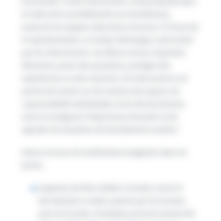
et première.”
Cette intervention a été proposée dans
le cadre de la sensibilisation au harcèlement,
avancent les équipes éducatives du lycée.
À l’issue de
la représentation, un temps d’échanges a été animé
par les intervenants. Les élèves ont pu s’exprimer
librement, poser des questions, partager des
expériences ou des ressentis. Ces discussions ont
permis de revenir sur les notions de respect, de
responsabilité individuelle, et de rôle de témoins,
tout en soulignant l’importance de parler et de
signaler les situations de harcèlement scolaire.
“
Autres formes de mobilisation imaginées dans les
lycées :
la genèse de films dédiés à la lutte contre le
harcèlement scolaire, pensés par les lycéens,
pour les lycéens. Exemples au lycée Léonard de