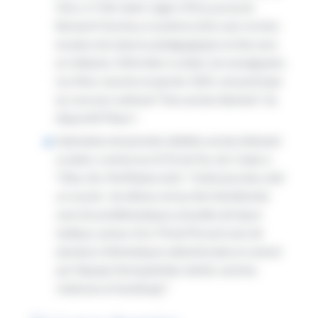
Vinci, à Trith-Saint-Léger (59) ou au lycée
Bernard Chochoy, à Lumbres (62), avec la mise
en place de séances pédagogiques en lien avec
un vidéaste, l’infirmière scolaire, les enseignants.
Les films, tournés en janvier 2025, ont participé
au concours national “Non au harcèlement” du
dispositif Phare !
l’animation de journées dédiées au harcèlement
scolaire, comme au LGTA du Pas-de-Calais à
Tilloy-lès-Mofflaines (62). “
Cette journée a été
un succès : les élèves ont pu être familiarisés
avec les problématiques actuelles de façon
ludique, autour d’un Trivial Pursuit avec de
plusieurs thématiques sélectionnées en amont
par l’équipe (homophobie, laïcité, racisme,
violences et handicap).
“