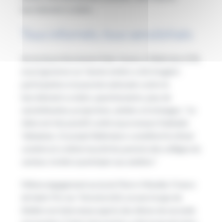
harcèlement scolaire.
Tous informés, tous sensibilisés
Au lycée professionnel Alain-Savary à Wattrelos (59),
un programme sur l’année entière a été imaginé :
participation à la journée nationale contre le
harcèlement scolaire, questionnaires, jeux de
sensibilisation, projections, ateliers et échanges. “
Le
bilan est très positif
, confie la proviseure Nathalie
Yahiatene.
Ce projet fédérateur a amélioré le climat
scolaire et a même touché les parents des collèges du
secteur, invités à participer aux ateliers.
“
Même engagement au lycée Pierre-Mendès-France
de Saint-Pol-sur-Ternoise (62), où une troupe de
théâtre est intervenue auprès des élèves de seconde