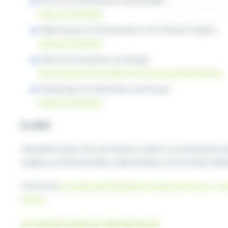
Salon de l’Etudiant
Valenciennes, le 18 novembre, à la Cité des Congrés
Salon de l’Etudiant
Lille, le 22 novembre, au Garage
Salon masters,MS, MBA en France et à l’international
Dunkerque, le 6 décembre, au Kursaal
Salon de l’Etudiant
En 2026
Véritables temps forts de l’année scolaire, ces événements p
longues, professionnelles ou généralistes, en formation initia
Cet article
Les Salons de l’Étudiant en Hauts-de-France : c’est
France
.
Lire l’article original sur hautsdefrance.fr