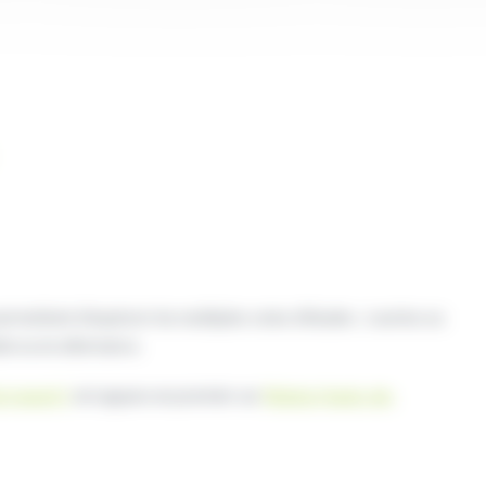
ermettent d’explorer les multiples voies d’études : courtes ou
le ou en alternance.
 reparti !
est apparu en premier sur
Région Hauts-de-