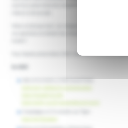
sont l’occasion rêvée de comparer les parcours, découvrir l
mieux à votre projet.
Mais ce n’est pas tout : sur chaque stand, vous pourrez écha
vos questions et obtenir des retours d’expérience concrets.
éclairé !
Pour l’année universitaire 2025-2026, pas moins de 12 salo
En 2025
Lille, le 4 octobre, à Lille Grand Palais
Salon Arts, digital et communication
Salon Grandes Ecoles
Salon Santé, social, paramédical et sport
Compiègne, le 11 octobre, au Tigre
Salon de l’Etudiant
Arras, le 13 novembre, à Artois Expo