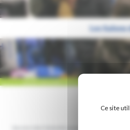
Les Salons 
ACCUEIL
/
NON CLASSÉ
/
LES SALONS DE L’ÉTUDIANT EN HAUTS-DE-F
Ce site ut
Que vous visiez l’université, une grande école de commerce, 