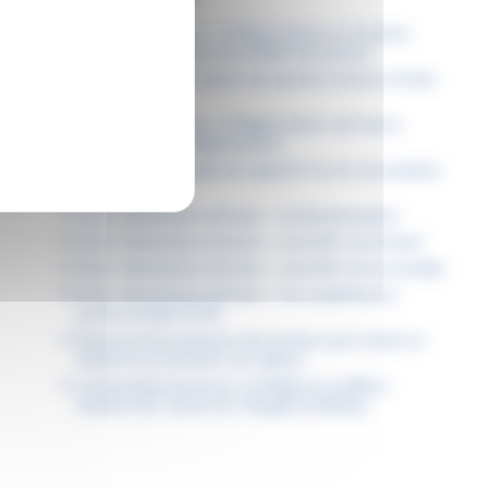
Permis de conduire : la Région donne un nouveau
coup d’accélérateur à la mobilité des jeunes
Dans les lycées, la saison des grands travaux est bien
lancée
Étudiants boursiers : la Région Hauts-de-France
facilite tous vos déplacements
À Lille, la Région agit pour garantir l’accès à la natation
pour tous
Fiche « Numérique attitude » : la désinformation
Fiche « Numérique attitude » : mon ENT est inclusif
Fiche « Numérique attitude » : mon ENT est accessible
Fiche « Numérique attitude » : les compétences
psychosociales (CPS)
Découvrez les podcasts des lycéens pour choisir un
métier en accord avec ses valeurs
Communiqué de presse : la Région accueille le
Sommet des Jeunes du Triangle de Weimar