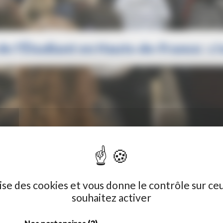
de l’Étudiant en Hauts-de-France : c’e
RANCE : C’EST REPARTI !
ilise des cookies et vous donne le contrôle sur ce
souhaitez activer
d’ingénieurs ou une école spécialisée,
les Salons de l’Étudiant