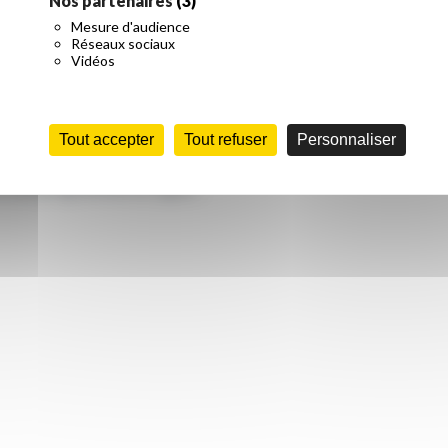
Nos partenaires
(3)
es programmes et trouver la formation qui correspond le
Mesure d'audience
Réseaux sociaux
Vidéos
nger directement avec des enseignants et des étudiants, poser
 Une rencontre souvent déterminante pour faire un choix
Tout accepter
Tout refuser
Personnaliser
ns sont programmés en région :