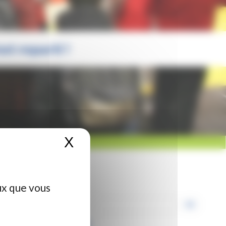
st reparti !
X
Masquer le bandeau de
ux que vous
ARTICLES RÉCENTS