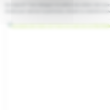
Son objectif ? Faire dialoguer la tradition des métiers d’art av
d’outils pour valoriser le patrimoine, stimuler la créativité et 