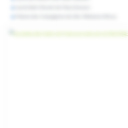
Lycée Saint-Vincent-de-Paul, Soissons ;
Maison des Compagnons de Lille, Villeneuve d’Ascq.