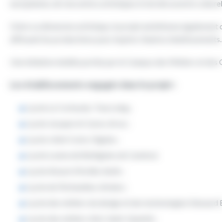
européenne, de rencontres artistiques et de découverte culture
Outre sa dimension artistique, le projet ambitionne également de 
diffusant les productions pour inspirer d’autres établissements.
Une initiative inédite portée par le Campus des Métiers et d
Les établissements engagés dans le projet :
Lycée Le Corbusier, Tourcoing ;
Lycée Jacques le Caron, Arras ;
Lycée Joliot Curie, Oignies ;
Lycée Louise de Bettignies de Cambrai
Lycée Amyot d’Inville, Senlis ;
Lycée de l’Acheuléen, Amiens ;
Lycée des métiers du design et des technologies Edouard B
Lycée des métiers d’art, Saint-Quentin ;