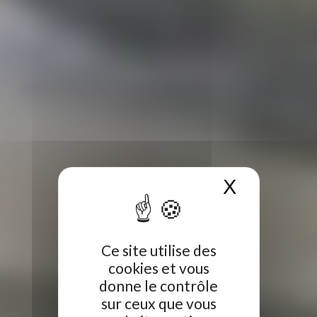
X
Masquer 
Ce site utilise des
cookies et vous
donne le contrôle
sur ceux que vous