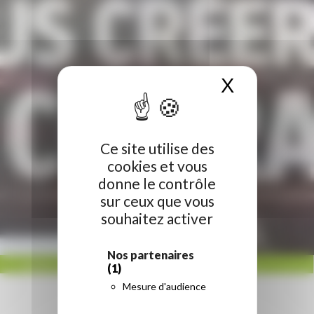
X
Masquer 
Ce site utilise des
cookies et vous
donne le contrôle
sur ceux que vous
souhaitez activer
Nos partenaires
ACCUEIL
/
NON CLASSÉ
/
LE LYCÉE PROFESSIONNEL PROFESSEUR CLERC
(1)
D’OUTREAU RÉCOMPENSÉ POUR SON ENGAGEMENT CONTRE LE
Mesure d'audience
CYBERHARCÈLEMENT