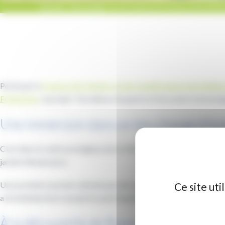
ACCUEIL
/
NON CLASSÉ
/
LA VILLA MÉDICIS ACCUEILLE 250 LYCÉE
Porté par le
Campus des Métiers et des Qualifications des Métie
FORNIVAL
, le projet « Excellence du geste et innovation technolo
Une immersion dans un lieu chargé d’his
C’est dans le cadre prestigieux de la Villa Médicis que les élève
jardins Renaissance.
Une première journée rythmée par des ateliers de rencontre, la déco
Ce site ut
a immédiatement marqué les participants.
À la découverte de Rome