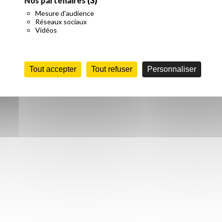
Nos partenaires
(3)
Mesure d'audience
Réseaux sociaux
t exploré les monuments incontournables de Rome lors de visites gui
Vidéos
Tout accepter
Tout refuser
Personnaliser