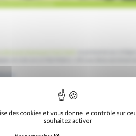
NS DES HAUTS-DE-FRANCE À ROME
rs d’Art et du Patrimoine (CMQ MAP)
, en partenariat avec la Régi
gique, en route vers la Villa Médicis » offre aux élèves une immersio
toire
s ont commencé cette expérience hors du commun. Dès leur arrivée, 
uverte des espaces historiques de la villa et des échanges avec les 
ilise des cookies et vous donne le contrôle sur ce
souhaitez activer