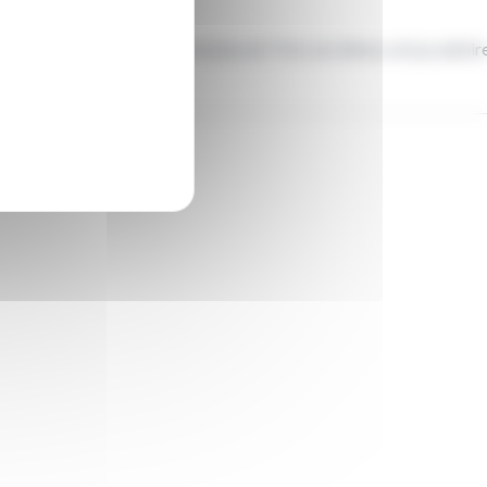
dées. Du Colisée à la fontaine de Trévi, les élèves ont pu admirer 