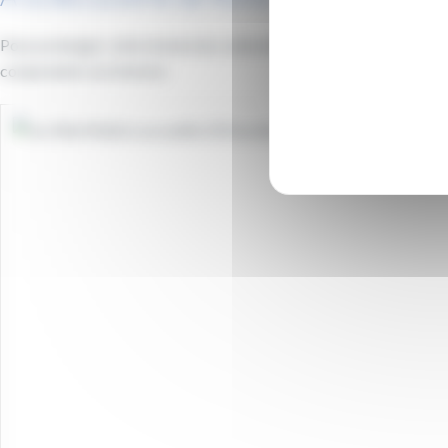
Pour prolonger cette immersion culturelle, les lycéens ont égalemen
comprendre son histoire.