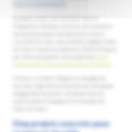
l’environnement
Les jeunes, acteurs clés de la lutte contre le
changement climatique, jouent un rôle essentiel en
tant qu’ambassadeurs des générations futures.
Consciente de cette responsabilité, la Région Hauts-
de-France a rejoint le programme GEAR UP, financé
par l’Union européenne via le programme
DEAR
(Development Education and Awareness Raising)
.
À travers ce soutien, la Région accompagne les
structures régionales qui œuvrent pour développer
l’engagement des jeunes, contribuant ainsi à la
transformation écologique et économique des
Hauts-de-France.
Cinq projets concrets pour