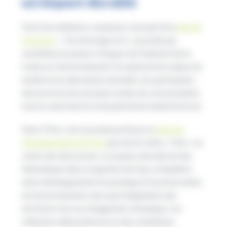
un impact durable
Parmi les initiatives soutenues, le projet de la
ville de
Fourmies
: « Ton dressing rev3 », un projet qui
sensibilise les jeunes à l’impact de l’industrie de la
mode sur l’environnement. En explorant les enjeux du
textile et les alternatives durables, les participants
découvriront de nouveaux modes de consommation
tout en valorisant le riche patrimoine industriel local.
Dans l’Oise, c’est un projet porté par la
Ligue de
l’Enseignement de l’Oise
qui met la rivière « Oise » au
centre des discussions. Les jeunes aborderont des
thématiques liées à la gestion de l’eau, à l’équilibre
entre développement économique et la préservation
de l’environnement, ainsi qu’à l’adaptation des
territoires face au changement climatique. Ces
réflexions déboucheront sur des restitutions