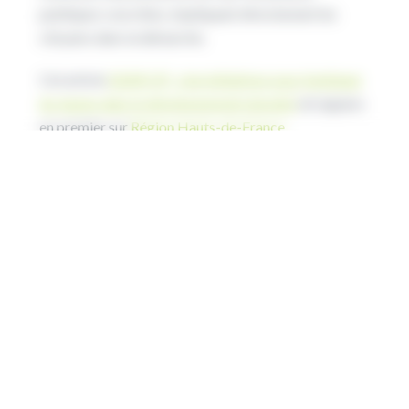
publiques concrètes, impliquant directement les
citoyens dans la démarche.
Cet article
GEAR UP : cinq initiatives pour impliquer
les jeunes dans le développement durable
est apparu
en premier sur
Région Hauts-de-France
.
Lire l’article original sur hautsdefrance.fr
Source de l’article
ARTICLES RÉCENTS