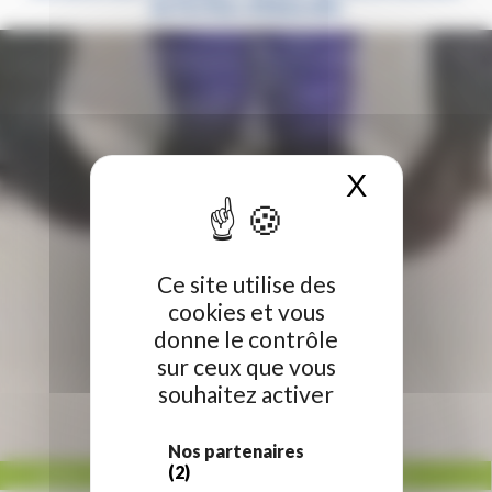
de Perthes d’Abbeville
X
Masquer 
Ce site utilise des
cookies et vous
donne le contrôle
sur ceux que vous
souhaitez activer
Nos partenaires
(2)
ACCUEIL
/
NON CLASSÉ
/
DES PLATEAUX TECHNIQUES RÉNOVÉS AU LYCÉE