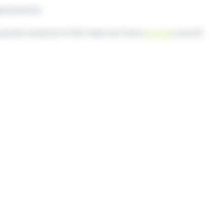
perboard etc.
ns peuvent contacter le CRIJ Hauts-de-France
par mail
ou au 03
ts-de-France