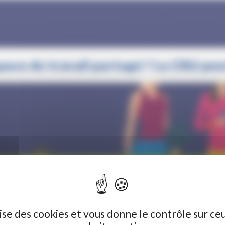
pace de travail partagé ? Le CRIJ peut
 LE CRIJ PEUT VOUS AIDER ! –
ilise des cookies et vous donne le contrôle sur ce