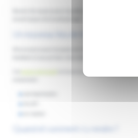
Besoin d’un espace pour travailler ou se retrouver en toute tr
nouvel espace de travail partagé !
Un nouveau lieu de travail gratuit po
Mis en œuvre pour les jeunes de 16 à 30 ans, cet
espace de t
étudiants et aux porteurs de projets de pouvoir se retrouver 
Cet
espace de travail
se trouve au cœur des locaux du
CRIJ 
notamment :
une imprimante ;
du wifi ;
un copieur.
Quand et comment s’y rendre ?