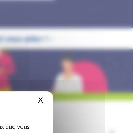
 vous aider ! –
X
Masquer le bandeau de
ux que vous