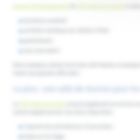
L’espace de travail partagé
du
CRIJ Hauts-de-France
se situ
du lundi au vendredi ;
de 9h30 à 12h30 puis de 13h30 à 17h30 ;
gratuitement ;
sans réservation !
Situé à quelques minutes de la Gare Lille Flandres et quelques
rendre sans grandes difficultés !
Le plus : une salle de réunion pour le
Le
CRIJ Hauts-de-France
propose également ses services aux
réunion équipée qui leur sera mise à disposition :
Capacité d’accueil d’environ 15 personnes ;
Située au 1er étage ;