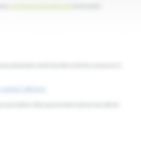
e au
2 rue Edouard Delesalle à Lille
et est ouvert :
 pas de plusieurs arrêts de métro et de bus, tu pourras t’y
s associations
 associations. Elles pourront ainsi réserver une salle de