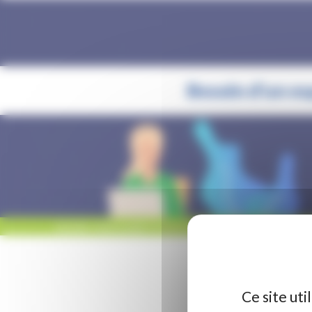
Besoin d’un es
ACCUEIL
/
NON CLASSÉ
/
BESOIN D’UN ESPACE DE TRAVAIL PARTAGÉ ?
Ce site ut