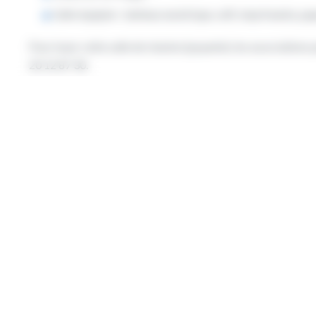
Salle équipée : tableau numérique, wifi, imprimante, pa
Pour louer cette salle de réunion (payante), les associatio
20 12 87 30.
Pour plus d’informations, c’est par ici !
Source de l’article
ENT Hauts-de-France © 2026 Région Hau