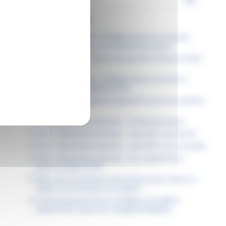
ARTICLES RÉCENTS
Permis de conduire : la Région donne un nouveau
coup d’accélérateur à la mobilité des jeunes
Dans les lycées, la saison des grands travaux est bien
lancée
Étudiants boursiers : la Région Hauts-de-France
facilite tous vos déplacements
À Lille, la Région agit pour garantir l’accès à la natation
pour tous
Fiche « Numérique attitude » : la désinformation
Fiche « Numérique attitude » : mon ENT est inclusif
Fiche « Numérique attitude » : mon ENT est accessible
Fiche « Numérique attitude » : les compétences
psychosociales (CPS)
Découvrez les podcasts des lycéens pour choisir un
métier en accord avec ses valeurs
Communiqué de presse : la Région accueille le
Sommet des Jeunes du Triangle de Weimar