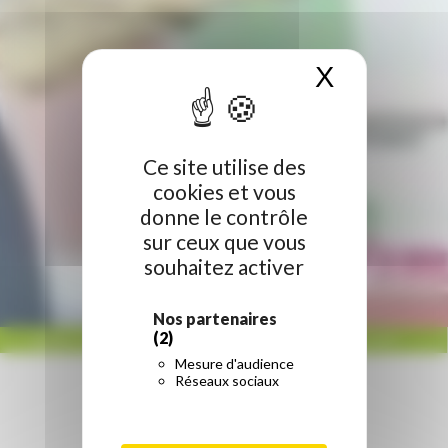
X
Masquer 
Ce site utilise des
cookies et vous
donne le contrôle
sur ceux que vous
souhaitez activer
Nos partenaires
(2)
ACCUEIL
/
NON CLASSÉ
/
AVEC VOTRE RÉGION, METTEZ LE CAP SUR LE MONDE
Mesure d'audience
Réseaux sociaux