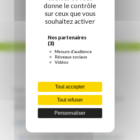
donne le contrôle
sur ceux que vous
souhaitez activer
Nos partenaires
(3)
ACCUEIL
/
NON CLASSÉ
/
AFTRAL VALENCIENNES JOURNÉE PORTES OUVERTES 23
Mesure d'audience
MARS 2024
Réseaux sociaux
Vidéos
Tout accepter
Venez découvrir nos formations en Transport et
Logistique le 23/03, nous préparons les diplômes en
Tout refuser
apprentissage !
Personnaliser
Les formations
CAP Conducteur routier de marchandises en 2