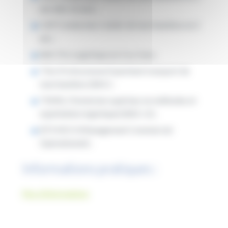
ans (dés 16 ans) ;
CAP Conducteur routier de marchandises en 2
ans ;
BAC Pro Logistique en 2 ou 3 ans ;
Titre Professionnel Exploitant transport de
marchandises (BAC) ;
TSMEL (Technicien supérieur en méthodes et
exploitation logistique) (BAC+2) ;
BTS MCO (Management Commercial
Opérationnel) ;
Informations pratiques :
Plus d’informations