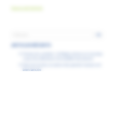
Source de l’article
ARTICLES RÉCENTS
Permis de conduire : la Région donne un nouveau
coup d’accélérateur à la mobilité des jeunes
Dans les lycées, la saison des grands travaux est
bien lancée
Étudiants boursiers : la Région Hauts-de-France
facilite tous vos déplacements
À Lille, la Région agit pour garantir l’accès à la
natation pour tous
Fiche « Numérique attitude » : la désinformation
Fiche « Numérique attitude » : mon ENT est inclusif
Fiche « Numérique attitude » : mon ENT est
accessible