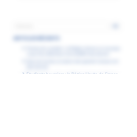
ARTICLES RÉCENTS
Permis de conduire : la Région donne un nouveau
coup d’accélérateur à la mobilité des jeunes
Dans les lycées, la saison des grands travaux est
bien lancée
Étudiants boursiers : la Région Hauts-de-France
facilite tous vos déplacements
À Lille, la Région agit pour garantir l’accès à la
natation pour tous
Fiche « Numérique attitude » : la désinformation
Fiche « Numérique attitude » : mon ENT est inclusif
Fiche « Numérique attitude » : mon ENT est
accessible
Fiche « Numérique attitude » : les compétences
psychosociales (CPS)