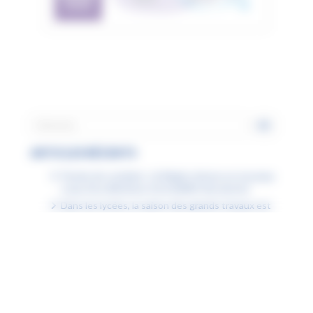
ARTICLES RÉCENTS
Permis de conduire : la Région donne un nouveau
coup d’accélérateur à la mobilité des jeunes
Dans les lycées, la saison des grands travaux est
bien lancée
Étudiants boursiers : la Région Hauts-de-France
facilite tous vos déplacements
À Lille, la Région agit pour garantir l’accès à la
natation pour tous
Fiche « Numérique attitude » : la désinformation
Fiche « Numérique attitude » : mon ENT est inclusif