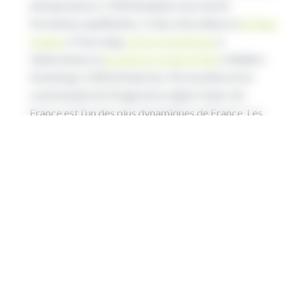
entrepreneurs), 3 500 étudiants issus de 60
formations qualifiantes, 3 sites d’excellence (
la Plaine
Images
à Tourcoing,
la Serre Numérique
à
Valenciennes et
Arenberg Creative Mine
à Wallers-
Arenberg), 2 000 entreprises, l’écosystème de la
communauté de l’image de la région Hauts-de-
France est l’un des plus dynamiques de France. Les
Hauts-de-France sont la première région (hors Île-
de-France), en termes d’engagements financiers pour
le secteur audiovisuel.
La Région soutient le cinéma via notamment
Pictanovo
et
le campus des métiers Image et Design
des Hauts-de-France
.