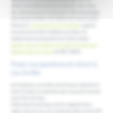
métiers de l’audiovisuel sont riches et variés. Vous
êtes intéressés pour les découvrir ? Envie de plonger
dans l’envers du décor du cinéma, des séries et de la
télévision ?
La mission Proch’Orientation
organise
une émission en direct dédiée aux métiers de
l’audiovisuel en partenariat avec Séries Mania.
Rendez-vous le 9 juillet sur la chaîne YouTube de la
Région Hauts-de-France
de 18h à 18h45.
Posez vos questions en direct à
nos invités
Sur le plateau, nos invités seront là pour répondre en
direct à toutes vos questions que vous pourrez poser
via le chat YouTube.
Mélissandre Fortumeau, actrice originaire de la
région, que l’on a pu voir récemment dans la série
HPI