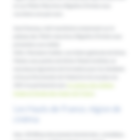
et
Les Petits Meurtres d’Agatha Christie
, nous
racontera son parcours.
Axel Dumasy, chef machiniste notamment sur le
plateau des
Petits meurtres d’Agatha Christie
, nous
présentera son métier.
Enfin, Marianne Guillon, secrétaire générale de Séries
Mania, nous parlera du Séries Mania Institute, un
nouveau programme de formation pour les étudiants
et les professionnels de l’industrie mis en place en
2021 en partenariat avec
le campus des métiers
Image et Design des Hauts-de-France
.
Les Hauts-de-France, région de
cinéma
Avec 30 000 professionnels (techniciens, comédiens,