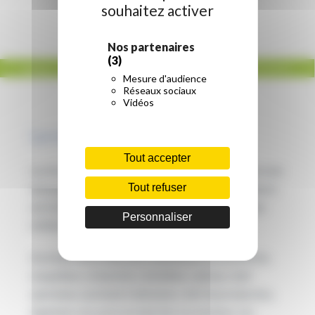
souhaitez activer
Nos partenaires
(3)
ACCUEIL
/
ACTUALITÉS
/
AVEC PROCH’ORIENTATION, DÉCOUVREZ LES MÉTIERS DE
Mesure d'audience
L’AUDIOVISUEL !
Réseaux sociaux
Vidéos
Le replay
Tout accepter
La mission Proch’Orientation a organisé organise une
émission en partenariat avec Séries Mania en direct
Tout refuser
sur la chaîne YouTube de la Région consacrée aux
Personnaliser
métiers de l’audiovisuel.
Assistant de production, machiniste, accessoiriste,
maquilleur, scénariste, comédien, cadreur, chef
opérateur, assistant réalisateur, chef de production,
ingénieur son, post-production ou monteur. Les