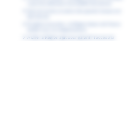
coup d’accélérateur à la mobilité des jeunes
Dans les lycées, la saison des grands travaux est
bien lancée
Étudiants boursiers : la Région Hauts-de-France
facilite tous vos déplacements
À Lille, la Région agit pour garantir l’accès à la
natation pour tous
Fiche « Numérique attitude » : la désinformation
Fiche « Numérique attitude » : mon ENT est inclusif
Fiche « Numérique attitude » : mon ENT est
accessible
Fiche « Numérique attitude » : les compétences
psychosociales (CPS)
Découvrez les podcasts des lycéens pour choisir
un métier en accord avec ses valeurs
Communiqué de presse : la Région accueille le
Sommet des Jeunes du Triangle de Weimar