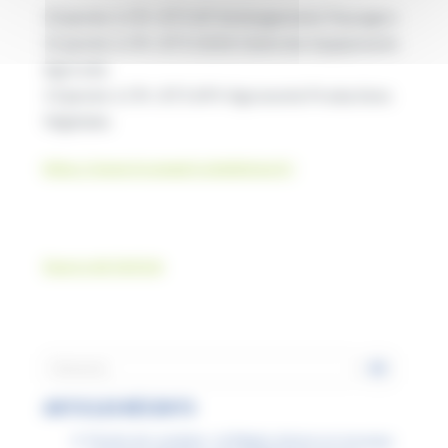
10 janvier à 17h : BTS AP Aménagements Paysagers
12 janvier à 17h : BTS GDEA Génie des Equipements
Agricoles
13 janvier à 17h : BTS APV Agronomie Productions
Végétales
https://www.lyceeagricoledeloise.fr/
Source de l’article
ARTICLES RÉCENTS
Permis de conduire : la Région donne un nouveau