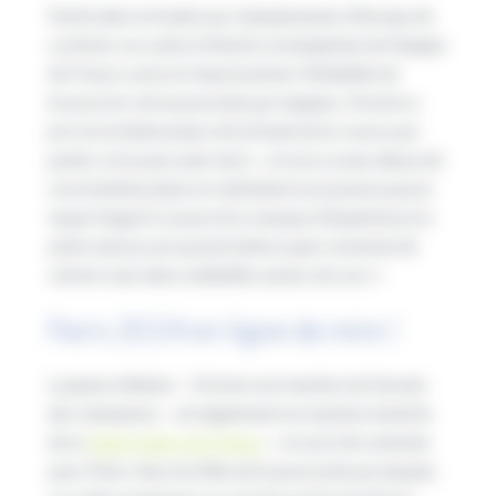
Partie dans la foulée aux championnats d’Europe de
cyclisme-sur-piste à Munich, la benjamine de l’équipe
de France a encore impressionné. Médaillée de
bronze lors de la poursuite par équipes, Victoire a
pris la troisième place de la finale de la course aux
points, trois jours plus tard. «
Je suis un peu déçue de
ma troisième place en individuel car je pense que je
loupe l’argent à cause d’un manque d’expérience en
piste mais je suis quand même super contente de
rentrer avec deux médailles autour du cou !
«
Paris 2024 en ligne de mire !
La jeune militaire – Victoire est membre de l’armée
des champions – est également un membre émérite
de la
Team Hauts-de-France
. «
Je suis très motivée
pour Paris. Avec les filles de la poursuite par équipe,