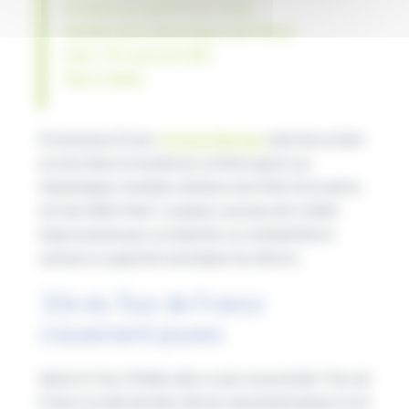
Cyclisme sur piste et sur route
Membre de la Team Hauts-de-France
Club : VC Laonnois (02)
Team Cofidis
À tout juste 22 ans,
Victoire Berteau
vient de se faire
un nom dans le monde du cyclisme après ses
fantastiques résultats obtenus tout l’été. Et la saison
est loin d’être finie ! La jeune coureuse de Cofidis
impressionne par sa maturité, sa combativité et
surtout sa capacité à enchaîner les efforts.
10e du Tour de France
classement jeunes
Après le Tour d’Italie, elle a couru son premier Tour de
France où elle termine 10e du classement jeunes et 2e