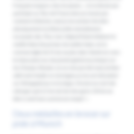
Française toujours chez les jeunes. «
Je ne devais pas
participer au Tour de France donc je n’avais pas
vraiment d’attente, mais je me sentais très bien
physiquement et j’étais prête mentalement
,
reconnaît-elle.
Pour moi, l’objectif était d’obtenir le
maillot blanc
(le porteur du maillot blanc est la
coureuse âgée de 25 ans au plus dans l’année en cours
le mieux placé au classement général au temps)
sur
les Champs-Elysées. Ça ne s’est pas fait mais j’ai bien
aidé notre leader en montagne, je me suis fait plaisir
sur l’échappée
(sur la 5e étape, Victoire ne s’est fait
rattraper qu’à 2,5 km de l’arrivée après 150 km en
tête !)
, bref mon contrat est rempli ! »
Deux médailles en bronze sur
piste à Munich