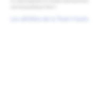
on a bien progressé, on a toutes moins de 24 ans,
c’est très positif pour Paris !
«
Les athlètes de la Team Hauts-
de-France, nos porte-drapeaux
La Région Hauts-de-France est fière de soutenir ses
sportifs de haut-niveau via la Team Hauts-de-France.
«
Ce sont les sportifs de haut niveau qui donnent
envie aux habitants des Hauts-de-France de faire du
sport. Ils sont nos porte-drapeaux et l’image de
marque de la région
, explique Florence Bariseau,
vice-présidente de la Région en charge des sports, de
la jeunesse et de la vie associative.
C’est pourquoi
nous avons mis en place la Team Hauts-de-France,
pour préparer au mieux les athlètes aux échéances,
en ayant des partenaires financiers, complémentaires
de l’aide directe de la Région.
«