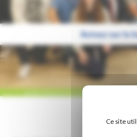
Retour sur le
ACCUEIL
/
RÉGION HAUTS-DE-FRANCE
/
RETOUR SUR LE SOMMET D
Ce site ut