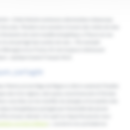
riel. «
Cette histoire commune a donné place a beaucoup
s Decoster.
Pendant une semaine à travers des visites de sites
 à l’évolution de notre modèle énergétique, à l’heure où nos
si, ils ont partagé leurs points de vues. «
Par exemple
 Allemagne et en France. Et c’est toujours intéressant
que
« , explique le jeune Français Aksil.
ues, partagée
 l’hémicycle du Siège de Région à Lille le vendredi 29 juillet.
es des trois régions, ainsi qu’au consul honoraire d’Ukraine
 concrètes sur les mobilité, les énergies et la manière d’en
enjeux énergétiques partagée par l’ensemble des jeunes
rd’hui et pour demain. Un sujet sur lequel les jeunes nous
mbition rev3 de la Région
« , conclut le vice-président en