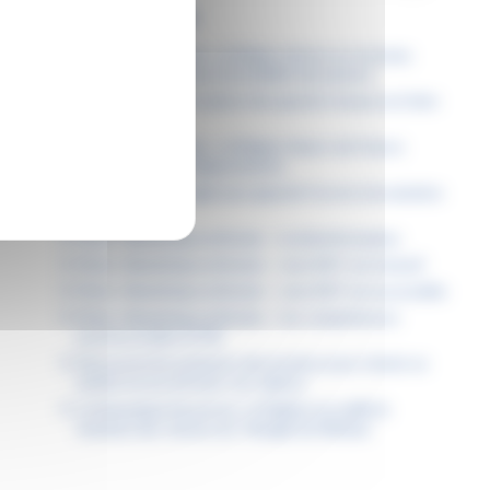
ARTICLES RÉCENTS
Permis de conduire : la Région donne un nouveau
coup d’accélérateur à la mobilité des jeunes
Dans les lycées, la saison des grands travaux est bien
lancée
Étudiants boursiers : la Région Hauts-de-France
facilite tous vos déplacements
À Lille, la Région agit pour garantir l’accès à la natation
pour tous
Fiche « Numérique attitude » : la désinformation
Fiche « Numérique attitude » : mon ENT est inclusif
Fiche « Numérique attitude » : mon ENT est accessible
Fiche « Numérique attitude » : les compétences
psychosociales (CPS)
Découvrez les podcasts des lycéens pour choisir un
métier en accord avec ses valeurs
Communiqué de presse : la Région accueille le
Sommet des Jeunes du Triangle de Weimar