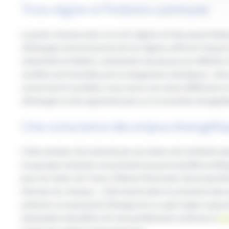
Trois région à l’histoire commune
Le point commun entre ces trois régions est leur passé indust
d’échanges entre les jeunes de nos régions
, affirme Françoi
industriels et d’altiers, notamment, les jeunes ont réfléchis
sociétés sont touchées par le changement climatique
« . Ain
concernant le nucléaire, nous avons une vision différente en
d’échanger et d’en apprendre plus sur la transition énergéti
Une conscience des enjeux énergétiq
Cette semaine s’est achevée par une séance de restitution dans
Les groupes de jeunes ont présenté aux personnalités politiqu
pour les Hauts-de-France, Étienne Mourmant, des propositions
informer les citoyens. «
Cela montre bien la conscience des 
présents, et à quel point l’énergie est un sujet majeur aujou
demandent d’accélérer. Et c’est parfaitement conforme à
l’a