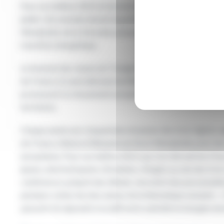
Pour son édition 2023, le Sommet des Jeunes du Triangle Ré
juillet. Une semaine durant laquelle 59 jeunes issus des Ha
Westphalie, de la Voïvodie polonaise de Silésie et d’Ukraine, 
transition énergétique.
Le Sommet des Jeunes du Triangle Régional de Weimar est u
de-France, le Land allemand de Rhénanie du Nord-Westphalie e
promouvoir la citoyenneté européenne, le dialogue intercultu
territoires.
Chaque année une cinquantaine de jeunes des trois régions, â
de-France, Silésie et Rhénanie du Nord-Westphalie, pour des a
européenne. Pour son édition 2023, qui s’est déroulé du 23 au
jeunes, dont huit jeunes Ukrainiens, réfugiés au sein des trois
conférences, préparé des débats, rencontré des personnalités
plusieurs visites de sites autour de la thématique suivante : «
peuvent-ils répondre à ce défi entre sobriété et énergies dur