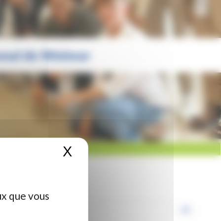
onal de Weimar
X
Masquer le bandeau de
ux que vous