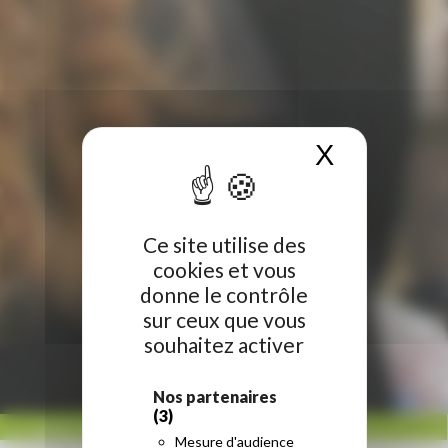
X
Masquer 
Ce site utilise des
cookies et vous
donne le contrôle
sur ceux que vous
souhaitez activer
Nos partenaires
(3)
ACCUEIL
/
RÉGION HAUTS-DE-FRANCE
/
QUELLES ÉTUDES APRÈS LE BAC ?
Mesure d'audience