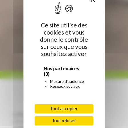
Ce site utilise des
cookies et vous
donne le contrôle
sur ceux que vous
souhaitez activer
Nos partenaires
(3)
ACCUEIL
/
RÉGION HAUTS-DE-FRANCE
/
PROCH’ORIENTATION : UN RENDEZ-VOUS
Mesure d'audience
POUR RENFORCER LES PARTENARIATS
Réseaux sociaux
Tout accepter
La Région met en place une rencontre intitulée
Tout refuser
« Proch’Orientation : partenariat et mécénat de