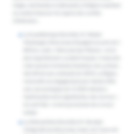
belges, néerlandais et allemands), la Région maintient
un soutien financier fort auprès des comités
d’itinéraires :
La Scandibérique (EuroVelo 3) : Reliant
Maubeuge à Roncevaux (Espagne) sur près de 1
800 km, cette « Véloroute des Pèlerins » est le
plus long itinéraire cyclable français. Connectée
à des bassins fortement émetteurs de cyclistes,
elle affiche une continuité de 100 %. La Région
renouvelle son engagement pour l’année 2026
avec une enveloppe de 13 330 € allouée à
l’optimisation de la signalisation, des services «
Accueil Vélo » et de la promotion de ce tracé
unique.
La Vélomaritime (EuroVelo 4) : Bordant
l’intégralité du littoral des Hauts-de-France de