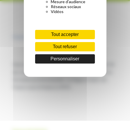
Mesure d'audience
AIDE POUR LES JEUNES !
Réseaux sociaux
Vidéos
Tout accepter
Publié le 29/07/2021
Tout refuser
YouTube est désactivé.
Autoriser
Personnaliser
Vous voulez votre permis ? vous avez entre 18 et 30
ans, en recherche d’emploi, apprenti ou stagiaire en
formation professionnelle ! La Région Hauts-de-
France vous le finance à 90 % .