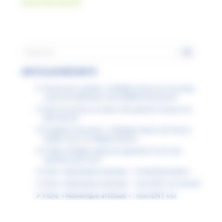
Source de l’article
ARTICLES RÉCENTS
Permis de conduire : la Région donne un nouveau
coup d’accélérateur à la mobilité des jeunes
Dans les lycées, la saison des grands travaux est
bien lancée
Étudiants boursiers : la Région Hauts-de-France
facilite tous vos déplacements
À Lille, la Région agit pour garantir l’accès à la
natation pour tous
Fiche « Numérique attitude » : la désinformation
Fiche « Numérique attitude » : mon ENT est inclusif
Fiche « Numérique attitude » : mon ENT est
accessible
Fiche « Numérique attitude » : les compétences