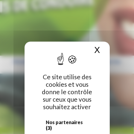
X
Masquer 
Permis de conduire : une nouvelle aide pour les
jeunes !
Ce site utilise des
cookies et vous
donne le contrôle
sur ceux que vous
souhaitez activer
Nos partenaires
(3)
ACCUEIL
/
RÉGION HAUTS-DE-FRANCE
/
PERMIS DE CONDUIRE : UNE NOUVELLE