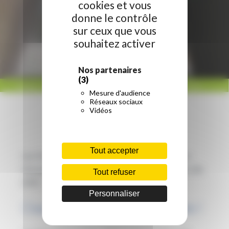
cookies et vous
donne le contrôle
sur ceux que vous
souhaitez activer
Nos partenaires
(3)
ACCUEIL
/
RÉGION HAUTS-DE-FRANCE
/
METTEZ LE CAP SUR LE MONDE AVEC
Mesure d'audience
VOTRE RÉGION !
Réseaux sociaux
Vidéos
Tout accepter
Les 22 et 23 novembre 2024, le Forum Cap sur le
Monde s’installe au Palais du Nouveau Siècle de Lille
Tout refuser
(59) !
Personnaliser
Osez l’aventure internationale !