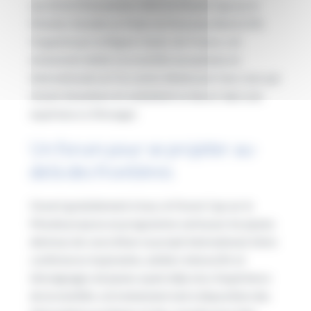
Les 22 et 23 novembre 2023, le Forum Cap sur le
Monde s’installe au Palais du Nouveau Siècle (59).
Organisé par la Région Hauts-de-France, cet
événement dédié à la mobilité européenne et
internationale est l’occasion idéale pour tous ceux qui
rêvent d’aventure et souhaitent se lancer dans une
expérience à l’étranger.
Un forum pour se projeter au-
delà des frontières
Ouvert gratuitement à tous, le Forum Cap sur le
Monde propose un programme varié pour les jeunes
désireux de concrétiser un projet international. Entre
conférences inspirantes, ateliers interactifs et
témoignages de jeunes ayant déjà vécu l’expérience
de la mobilité, cet événement met à disposition des