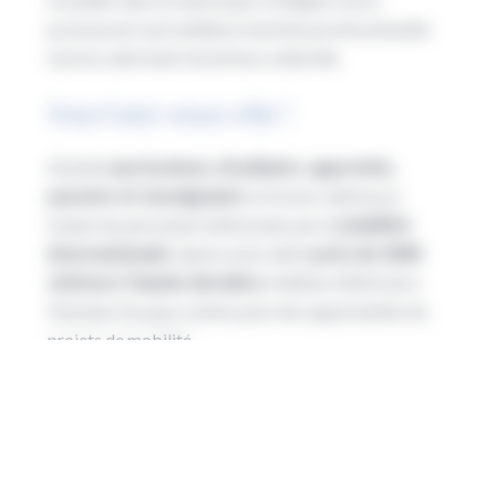
promouvoir une meilleure insertion professionnelle
tout en valorisant l’ouverture culturelle.
Inscrivez-vous vite !
Destiné
aux lycéens, étudiants, apprentis,
parents et enseignants
, le forum s’adresse à
toutes les personnes intéressées par la
mobilité
internationale
. Après avoir attiré
près de 2300
visiteurs l’année dernière
, l’édition 2024 met à
l’honneur les pays voisins pour des opportunités de
projets de mobilité.
C’est le moment de préparer votre sac, de rêver à
votre prochaine destination et de faire un pas vers
l’international grâce à la Région Hauts-de-France,
en
vous inscrivant ici
!