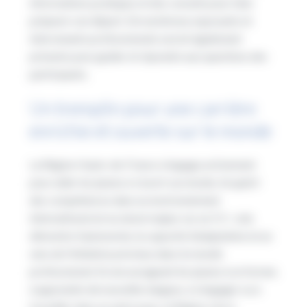
informations pratiques et des conseils pour bien
préparer son départ. De nombreux exposants et
intervenants professionnels seront également
présents pour guider et répondre aux questions des
participants.
Un tremplin pour une carrière
enrichie et ouverte sur le monde
La Région Hauts-de-France s’engage activement
pour aider les jeunes à s’ouvrir au monde. Acquérir
des compétences dans un environnement
international est un atout majeur sur un CV : cela
démontre l’autonomie, la capacité d’adaptation et un
sens de l’initiative précieux dans le monde
professionnel. En encourageant les jeunes à se former,
à apprendre de nouvelles langues, à s’engager ou à
travailler dans un autre pays, la Région vise à