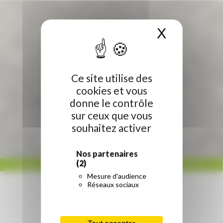
X
Masquer 
Ce site utilise des
cookies et vous
donne le contrôle
sur ceux que vous
souhaitez activer
Nos partenaires
(2)
ACCUEIL
/
RÉGION HAUTS-DE-FRANCE
/
MARLY : UN NOUVEAU CENTRE BTP-CFA
Mesure d'audience
POUR FORMER LES BÂTISSEURS DE DEMAIN
Réseaux sociaux