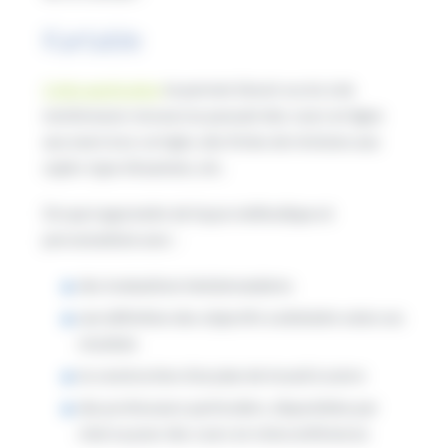
Kartable
Cette application
te permet d’avoir accès à de
nombreuses ressources passant des cours en ligne
aux exercices corrigés, des fiches de révisions aux
sujets-type d’examens, etc.
De quoi apprendre de façon méthodique et
personnalisée avec :
des évaluations hebdomadaires
une définition des objectifs à atteindre selon ses
résultats
la construction d’un plan de travail à suivre
des professeurs particuliers, disponibles par
chat ou pour des cours en visioconférences