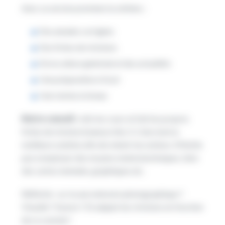
Avec sa version premium tu obtiens :
Des annales corrigées
Des fiches de révisions
De la culture générale et des actualités
Une préparation à l’oral
Une remise à niveau
Notre conseil :
relis tes cours et fait tes propres
fiches de révision (manuscrites !). Cela reste la
meilleure solution afin de retenir tes notions. N’hésite
pas à employer des moyens mnémotechniques, faire
des cartes mentales, graphiques etc.
Réfléchis : as-tu une mémoire photographique ?
Visuelle ? Sonore ? Et adapte tes révisions en fonction
de ce constat !