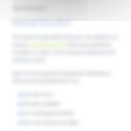
Voici notre top 3 :
Nomad Education
Peu importe la spécialité de ton bac, tes matières, tes
lacunes,
Nomad Education
t’offre la possibilité de
travailler sur celles-ci en te mettant à disposition de
nombreux outils.
Avec sa version gratuite (amplement suffisante et
efficace), Nomad Education c’est :
Des mini-cours
Des quiz expliqués
Du coaching personnalisé
Des cours de sports en ligne