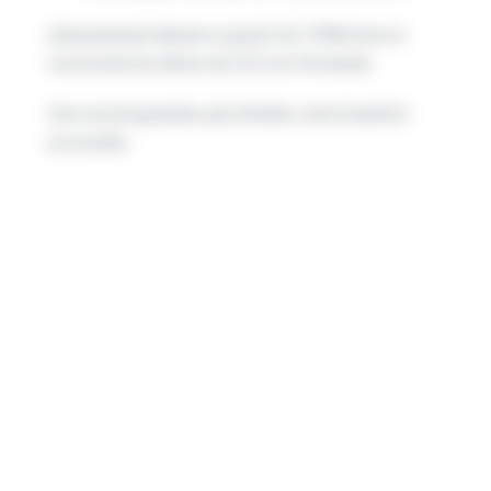
L’abonnement démarre à partir de 7,99€/mois et
concernent les élèves du CE1 à la Terminale.
Une version gratuite, plus limitée, reste toutefois
accessible.
Duolingo
Besoin de travailler tes langues ?
Duolingo
est là pour
ça !
Grâce à cette application ludique, tu pourras
apprendre à lire, écrire, parler et comprendre une
langue étrangère, à l’écrit comme à l’oral.
Entièrement gratuite (grâce à la publicité), la
plateforme t’offre un suivi personnalisé de ta