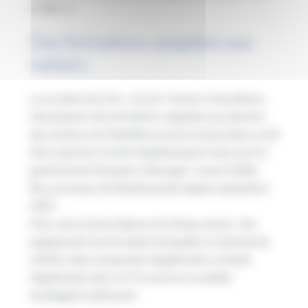
à celle-ci.
Des formations adaptées aux
métiers
La vocation du LHIL, c’est de
“former à l’excellence.
De proposer des formations adaptées aux besoins
des secteurs de l’hôtellerie et de la restauration, et de
faire rayonner à la fois l’établissement mais aussi la
gastronomie française à l’étranger”
, assure Didier
Rys, proviseur de l’établissement depuis septembre
2023.
Pour cela, le lycée dispose de sérieux atouts : des
équipements de formation de qualité, un internat de
120 lits, deux restaurants d’application, un hôtel
d’application (de 2 à 5*) ou encore un atelier
boulangerie-pâtisserie.