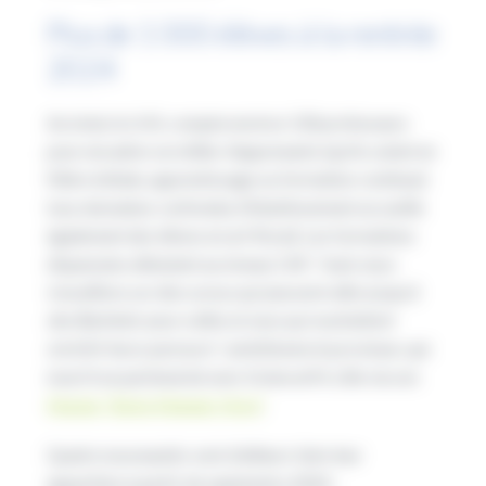
Plus de 1 000 élèves à la rentrée
2024
Au total, le LHIL compte environ 130 professeurs
pour encadrer un millier d’apprenants (qu’ils soient en
filière initiale, apprentissage ou formation continue)
tous domaines confondus (l’établissement accueille
également des élèves en art floral). Les formations
dispensées débutent au niveau CAP,
“mais nous
travaillons sur des cursus qui peuvent aller jusqu’à
des Bachelor pour celles et ceux qui souhaitent
enrichir leurs parcours”
, ambitionne le proviseur, qui
nourrit un partenariat avec SciencesPo Lille via son
Master “Boire Manger Vivre”
.
Quatre nouveautés vont d’ailleurs faire leur
apparition à partir de septembre 2024 :