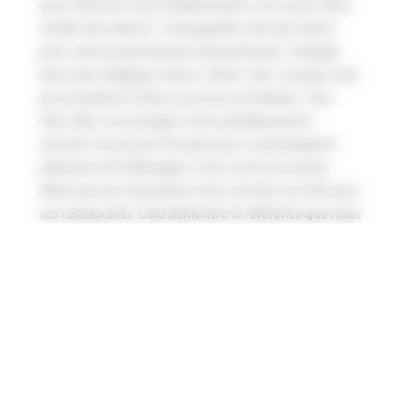
peut valoriser notre établissement, nos savoir-faire,
révéler des talents”
, s’enorgueillit celui qui cultive
pour cela les partenariats internationaux : Sénégal,
Pays-Bas, Belgique, Maroc, États-Unis, Canada, mais
aussi bientôt la Chine ou encore la Finlande.
“Aux
Pays-Bas, une enseigne vient spécifiquement
recruter nos jeunes Français pour sa boulangerie-
pâtisserie. En Allemagne, c’est un de nos anciens
élèves qui est récemment venu recruter au LHIL pour
ses restaurants. Cela démontre la référence que nous
devenons”
.
Booster les stages à l’étranger et
l’apprentissage des langues
Ces partenariats passent notamment par des
échanges entre professionnels et établissements