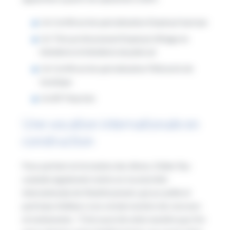
Un Certificat de spécialisation Employé barman
Un Titre professionnel Employé d’étage en
hôtellerie et hôtellerie de plein air
Un Certificat de spécialisation Pâtisserie de
boutique
Un BP Fleuriste
Une vocation internationale en
construction
Pour parfaire la formation des élèves, Didier Rys
souhaite également renforcer la notoriété
internationale de l’établissement, qui accueille et
participe d’ailleurs à un certain nombre de concours
et événements.
“C’est aussi de cette manière que l’on