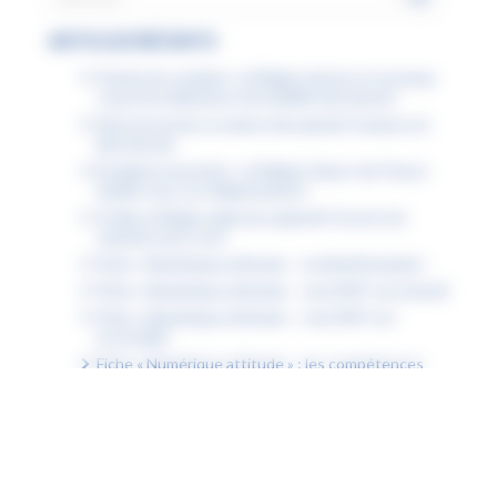
ARTICLES RÉCENTS
Permis de conduire : la Région donne un nouveau
coup d’accélérateur à la mobilité des jeunes
Dans les lycées, la saison des grands travaux est
bien lancée
Étudiants boursiers : la Région Hauts-de-France
facilite tous vos déplacements
À Lille, la Région agit pour garantir l’accès à la
natation pour tous
Fiche « Numérique attitude » : la désinformation
Fiche « Numérique attitude » : mon ENT est inclusif
Fiche « Numérique attitude » : mon ENT est
accessible
Fiche « Numérique attitude » : les compétences
psychosociales (CPS)
Découvrez les podcasts des lycéens pour choisir
un métier en accord avec ses valeurs
Communiqué de presse : la Région accueille le
Sommet des Jeunes du Triangle de Weimar