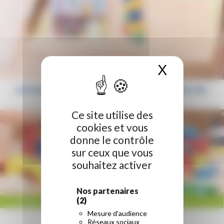
X
Masquer 
Les formations sanitaires et sociales en Hauts-de-
France
Ce site utilise des
cookies et vous
donne le contrôle
sur ceux que vous
souhaitez activer
Nos partenaires
(2)
ACCUEIL
/
RÉGION HAUTS-DE-FRANCE
/
LES FORMATIONS SANITAIRES ET
Mesure d'audience
SOCIALES EN HAUTS-DE-FRANCE
Réseaux sociaux