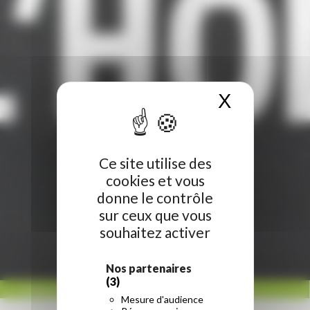
X
Masquer 
Ce site utilise des
cookies et vous
donne le contrôle
sur ceux que vous
souhaitez activer
Nos partenaires
(3)
ACCUEIL
/
RÉGION HAUTS-DE-FRANCE
/
LE 27 JANVIER, UNE JOURNÉE
Mesure d'audience
INTERNATIONALE DÉDIÉE À LA MÉMOIRE DES VICTIMES DE L’HOLOCAUSTE