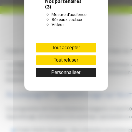
Nos partenaires
(3)
ACCUEIL
/
RÉGION HAUTS-DE-FRANCE
/
LA RÉGION SOUTIENT L’APPRENTISSAGE
Mesure d'audience
INDUSTRIEL
Réseaux sociaux
Vidéos
Tout accepter
À Saint-Martin-Boulogne et à Hénin-Beaumont, les Hauts-de-Fr
Tout refuser
Une Région de formation qui conforte sa dynamique en faveur de
de développement. Ils soutiennent ainsi les travaux d’extension
Personnaliser
Beaumont.
Accompagner l’apprentissage sur les mé
Ces programmes de travaux d’extension, inaugurés ce mardi 10
l’apprentissage, de l’artisanat et du numérique, représentent un
À Saint-Martin-Boulogne : deux extensions successives de 