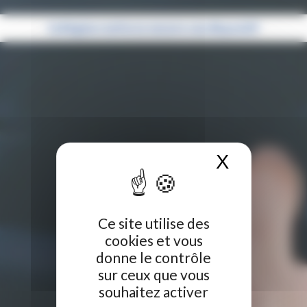
la Région renforce encore son dispositif
X
Masquer 
Ce site utilise des
cookies et vous
donne le contrôle
sur ceux que vous
souhaitez activer