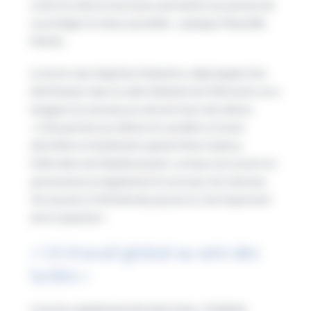
contre le sida et aussi pour permettre aux jeunes de
se protéger le mieux possible
« , explique Manoëlle
Martin.
Le lycée Jean-Baptiste Delambre, déjà équipé d’un
distributeur dans la salle d’attente de l’infirmerie, en a
inauguré un nouveau au sein du foyer des élèves.
«
Cela permet aux élèves d’y accéder en toute
discrétion et facilement,
ajoute Mme Gadroy,
l’infirmière de l’établissement.
Le foyer est ouvert en
permanence et également le soir pour les internes.
On touche à l’intimité des jeunes et c’est important
de la respecter
« .
« Un travail global au sein des
lycées »
Le lycée a également été doté d’une « Mallette