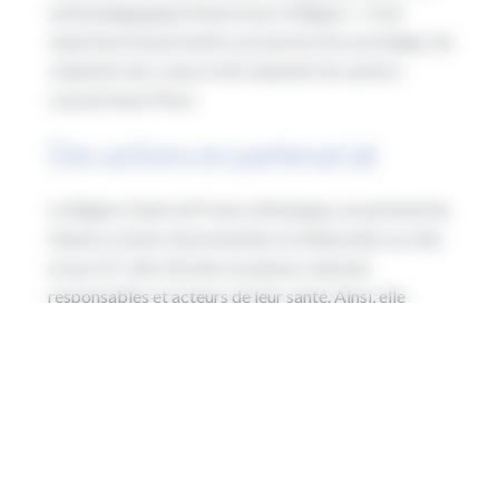
outil pédagogique financé par la Région. «
Il est
important de permettre aux jeunes de se protéger, de
respecter leur corps et de respecter les autres
« ,
conclut Anne Pinon.
Des actions en partenariat
La Région Hauts de France développe, en partenariat,
d’autres actions de prévention et d’éducation au sida
et aux IST, afin d’inciter les jeunes à devenir
responsables et acteurs de leur santé. Ainsi, elle
accompagne «
les Après-midi du Zapping
» portés
par
Solidarité Sida
. L’événement rassemble des
centaines de jeunes de l’enseignement général,
nde
technique et professionnel (2
,1ere, CAP, BEP et
CFA) dans différents lycées ou centres de formation
d’une ville pour 3 heures de sensibilisation à la santé