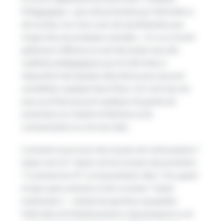
Pédagogique », qui a été présentée par l’infirmière à
des lycéens, lors d’un cours de sensibilisation aux
risques liés aux pratiques sexuelles. «
Il y a un travail
global qui s’effectue au sein des lycées avec des
mallettes pédagogiques qui ont été mises à
disposition des équipes éducatives pour pouvoir
sensibiliser
, explique Anne Pinon.
Car c’est tous les
jours qu’il faut pouvoir expliquer les gestes de
prévention en matière d’infection et de
contamination au virus du sida
« .
Comment se procurer des moyens de contraception ?
Quels sont-ils ? Quels sont les moyens de prévention
? Comment les IST se transmettent-elles ? Où, quand
et dans quel contexte se fait-on tester ? Quels
traitements ?… Autant de questions auxquelles
l’infirmière de l’établissement a répondu grâce à cet