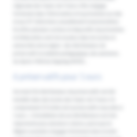
régionale des Hauts-de-France. Elle s’engage
fortement dans l’information et la prévention au sida
et aux IST (infections sexuellement transmissibles).
En effet, plusieurs actions et dispositifs de prévention
et d’éducation sont mis en place dans les lycées et
universités de la région : des distributeurs de
préservatif, la mallette pédagogique, des autotests,
les Après-Midi du Zapping (AMZ)…
6 préservatifs pour 1 euro
Au total 216 distributeurs de préservatifs ont été
installés dans des lycées des Hauts-de-France. Ils
comprennent 25 boîtes de 6 préservatifs masculins à
1 euro. «
L’installation de ces distributeurs est très
importante pour plusieurs raisons, parce que la
Région souhaite s’engager fortement dans la lutte