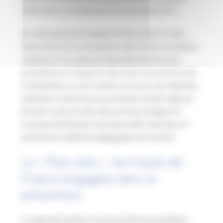
d’infections sexuellement transmissibles (IST).
En cette journée mondiale de lutte contre le sida,
Anne Pinon (vice-présidente santé et des formations
sanitaires et sociales) et Manoëlle Martin (vice-
présidente en charge de l’éducation, des lycées et de
l’orientation), se sont rendues au lycée Jean-Baptiste
Delambre à Amiens pour présenter le plan régional
de lutte contre le sida. Elles ont ainsi inauguré le
nouveau distributeur de préservatifs masculins et
présenté la mallette pédagogique aux lycéens.
Le « Plan sida » : les Hauts-de-
France engagées dans la
prévention
La santé des jeunes est une priorité de la politique