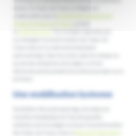
années. En Hauts-de-France, la Région, en
collaboration avec la
Chambre de Commerce et
d’Industrie Hauts-de-France,
portent
la
dynamique rev3
. Une stratégie régionale pour
accompagner la transformation des Hauts-de-
France tant sur le volet environnemental
qu’économique. Dans les lycées, dans les champs ou
au sein des entreprises de la région, rev3 est
désormais partie prenante de nombreux projets sur le
territoire.
Une mobilisation lycéenne
Sensibiliser, dès le plus jeune âge, aux enjeux de
transition énergétique est l’une des grandes
ambitions de la stratégie rev3 pour la transformation
des Hauts-de-France. Avec le
dispositif Génération+