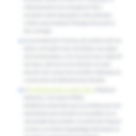
stationnement et la recharge de vélo à
assistance électrique grâce à des panneaux
solaires qui produisent l’énergie nécessaire à
leur recharge.
Au lycée Bernard-Chochoy de Lumbres (62), les
élèves sont quant à eux sensibiliser aux enjeux
environnementaux. Le tri au lycée avec l’objectif
de mieux valoriser les bio déchets est ainsi
abordé, tout comme les nouvelles méthodes de
construction de bâtiments plus durable.
A
l’institution Sainte-Jeanne-d’Arc
d’Aulnoye-
Aymeries, c’est toute la filière
hôtellerie/restauration qui se mobilise pour une
alimentation plus durable en travaillant sur la
saisonnalité des produits, en maitrisant l’impact
carbone, en évitant le gaspillage alimentaire et