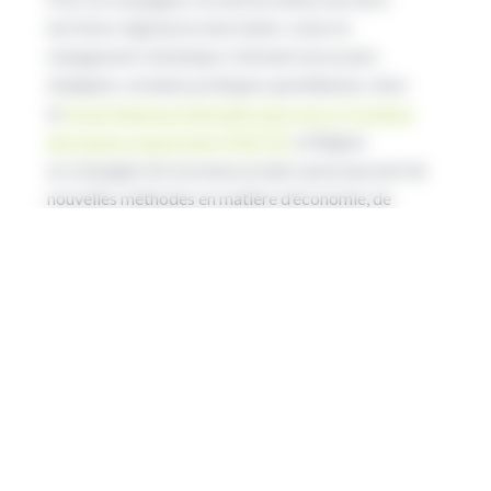
territoire régional et ainsi lutter contre le
changement climatique, il devient nécessaire
d’adapter certaines pratiques quotidiennes. Avec
le
Fonds Régional d’Amplification de la Troisième
Révolution Industrielle (FRATRI)
, la Région
accompagne de nouveaux projets qui proposent de
nouvelles méthodes en matière d’économie, de
consommation ou encore d’agriculture. C’est ainsi 8
projets qui sont accompagnés par la Région pour
presque 547 000 €.
Ainsi, avec l’aide du FRATRI, la commune de
Coulogne
dans le département du Pas-de-Calais va
disposer d’une nouvelle salle polyvalente qui tient
compte des enjeux environnementaux, tant sur
l’apport en énergie par le solaire que par les capacités
thermiques du bâtiment. Il comportera notamment