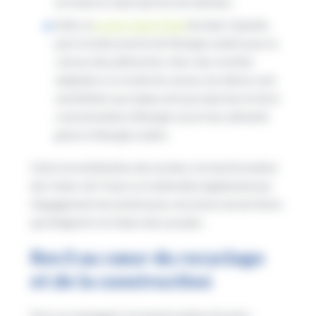
en triant et valorisant les bio déchets.
Enfin, le
Lycée Colard-Noël
de Saint-Quentin
part à la découverte de l’énergie solaire pour la
cuisson des pâtisseries. Avec des recettes
adaptées à ce mode de cuisson, les élèves sont
sensibilisés aux enjeux de la production et de la
consommation d’énergie via un four alimenté
grâce à l’énergie solaire.
Outre la mobilisation des lycéens, la transformation
des Hauts-de-France se matérialise également par
l’engagement de nombreuses structures du territoire
qui intègrent rev3 dans leurs projets.
Rev3 au cœur du recyclage
et de la construction
Pour accompagner la transformation de notre