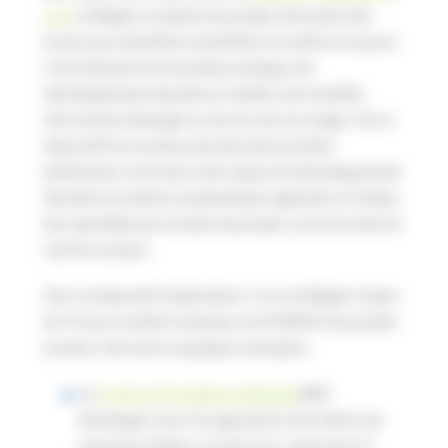
rev3
, la Région soutient les projets innovants des
lycées qui souhaitent sensibiliser et mettre en œuvre
concrètement de nouvelles pratiques de
développement durable en matière de mobilité,
d’économie d’énergie ou encore de recyclage. Via ce
dispositif, les lycéens peuvent ainsi prendre
pleinement conscience des enjeux de développement
durable et traduire la dynamique régionale rev3 dans
leur quotidien par le biais de projets concrets dont ils
sont les acteurs.
Avec le dispositif Génération+ rev3, la Région Hauts-
de-France soutient à hauteur de 43 800 € dix projets
lycéens. Découvrez quelques exemples :
Le
Lycée La Providence d’Amiens
(80)
développe, avec les apprentis et les élèves du
lycée des métiers, un abri éco-conçu pour le