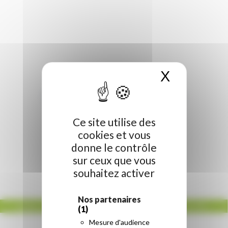
X
Masquer 
La carte Génération #HDF en vidéo
Ce site utilise des
cookies et vous
donne le contrôle
sur ceux que vous
souhaitez activer
Nos partenaires
ACCUEIL
/
RÉGION HAUTS-DE-FRANCE
/
LA CARTE GÉNÉRATION #HDF EN VIDÉO
(1)
Mesure d'audience