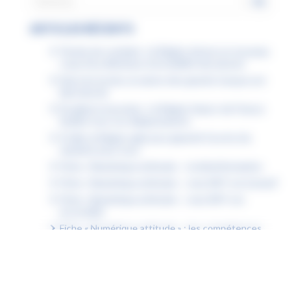
ARTICLES RÉCENTS
Permis de conduire : la Région donne un nouveau
coup d’accélérateur à la mobilité des jeunes
Dans les lycées, la saison des grands travaux est
bien lancée
Étudiants boursiers : la Région Hauts-de-France
facilite tous vos déplacements
À Lille, la Région agit pour garantir l’accès à la
natation pour tous
Fiche « Numérique attitude » : la désinformation
Fiche « Numérique attitude » : mon ENT est inclusif
Fiche « Numérique attitude » : mon ENT est
accessible
Fiche « Numérique attitude » : les compétences
psychosociales (CPS)
Découvrez les podcasts des lycéens pour choisir
un métier en accord avec ses valeurs
Communiqué de presse : la Région accueille le
Sommet des Jeunes du Triangle de Weimar