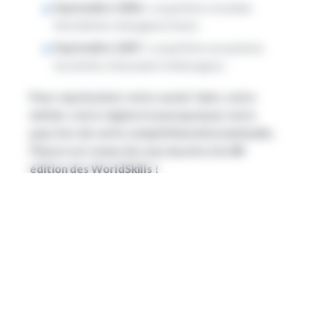
Septembre 2026 :
compétition mondiale
WorldSkills à Shanghai (Chine) ;
Septembre 2027 :
compétition européenne
EuroSkills à Düsseldorf (Allemagne) ;
Pour représenter votre savoir-faire, votre
métier, votre région et pourquoi pas votre
pays lors de cette compétition internationale,
l’heure est venue de vous inscrire à la 48ᵉ
édition des WorldSkills !
Avant d’avoir la chance de représenter la France en
faisant partie de l’équipe nationale des
WorldSkills
France
qui s’envolera pour Shanghai en septembre
2026, il faut tout d’abord passer par les sélections
régionales !
Si vous êtes sélectionnés, vous pourrez représenter la