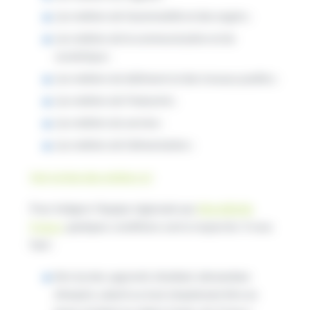
Les métiers de l’automobile et des engins ;
Les métiers de la communication et du
numérique ;
Les métiers du bâtiment et des travaux publics ;
Les métiers de l’industrie ;
Les métiers du service ;
Les métiers de l’alimentation ;
Voir la liste des métiers ici
Pour intégrer l’équipe régionale aux
WorldSkills
France
, quelques conditions sont à respecter. Il vous
faut :
être lycéen, apprenti, étudiant, demandeur
d’emploi, salarié ou tout simplement être un