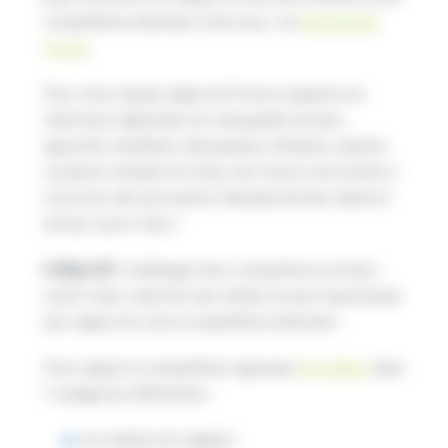
compétition nationale. Chez nous : les
Worldskills
France
.
Pour cela, chaque région de France organise ses
sélections régionales lors desquelles lycéens,
apprentis, étudiants, demandeurs d’emploi, salariés
ou jeunes résidant en Hauts-de-France sont invités à
concourir afin de montrer l’étendue de leur talent et
de leur savoir-faire !
L’objectif :
challenger leurs compétences et leurs
savoir-faire, valoriser leur métier et aussi représenter
leur région lors de la compétition nationale !
Pour rappel, la compétition regroupe
65 métiers
dans
7 catégories différentes :
Les métiers du végétal ;