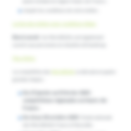
jeune résidant en région Hauts-de-France ;
remplir les conditions de votre métier ;
La liste des métiers avec conditions d’âges
Bon à savoir :
les WorldSkills sont également
ouverts aux personnes en situation de handicap.
Plus d’infos
La compétition des
WorldSkills
se déroule en quatre
grandes étapes :
Du 27 janvier au 8 février 2025 :
compétitions régionales en Hauts-de-
France ;
Du 16 au 18 octobre 2025 :
finale nationale
des WorldSkills France à Marseille ;