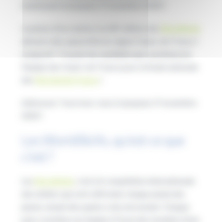
maintenant et jusqu’au 17 novembre 2024 !
La phase d’inscription à la 48ᵉ édition des
WorldSkills
démarre dès aujourd’hui en région Hauts-de-France !
L’objectif ? Trouver les candidats qui constitueront
l’équipe des Hauts-de-France pour la finale nationale
des
Worldskills France
!
Intéressez ? Inscrivez-vous ici jusqu’au 17 novembre
2024 !
Les WorldSkills, qu’est-ce que
c’est ?
Les
WorldSkills
, c’est LA compétition internationale
des métiers qui voit s’affronter chaque année des
jeunes venant des quatre coins du monde ! Chaque
pays constitue son équipe à l’issue des résultats d’une