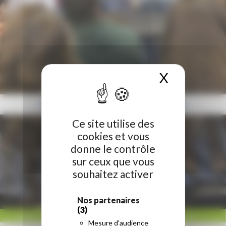
X
Masquer 
Forum du lycéen à l’étudiant à Amiens
Ce site utilise des
cookies et vous
donne le contrôle
sur ceux que vous
souhaitez activer
Nos partenaires
(3)
ACCUEIL
/
RÉGION HAUTS-DE-FRANCE
/
FORUM DU LYCÉEN À L’ÉTUDIANT À
Mesure d'audience