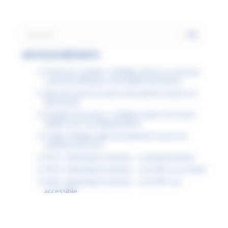
ARTICLES RÉCENTS
Permis de conduire : la Région donne un nouveau
coup d’accélérateur à la mobilité des jeunes
Dans les lycées, la saison des grands travaux est
bien lancée
Étudiants boursiers : la Région Hauts-de-France
facilite tous vos déplacements
À Lille, la Région agit pour garantir l’accès à la
natation pour tous
Fiche « Numérique attitude » : la désinformation
Fiche « Numérique attitude » : mon ENT est inclusif
Fiche « Numérique attitude » : mon ENT est
accessible
Fiche « Numérique attitude » : les compétences
psychosociales (CPS)
Découvrez les podcasts des lycéens pour choisir