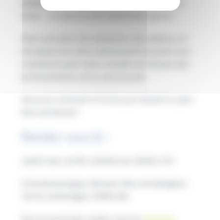
salarié en reconversion, femme, homme, jeune ou
sénior… la cybersécurité n’attend plus que toi !
Viens rencontrer des entreprises, des salarié.e.s et
formateur.rice.s de la cybersécurité et assiste à nos
conférences pour mieux connaitre les missions des
professionnel.le.s de la cybersécurité.
Découvre comment te former pour devenir le cyber-
héros de demain !
Rendez-vous le :
Jeudi 2 mars, de 9h à 12h30 et de 13h30 à 17h
A Euratechnologies, (Atrium), Place de Saintignon,
165 Av. de Bretagne, 59000 Lille
Pour en savoir plus, rendez-vous sur
www.mie-