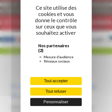
Ce site utilise des
cookies et vous
donne le contrôle
sur ceux que vous
souhaitez activer
Nos partenaires
(2)
ACCUEIL
/
RÉGION HAUTS-DE-FRANCE
/
FORUM DES CYBERMÉTIERS
Mesure d'audience
Réseaux sociaux
Tout accepter
Et si tu devenais le cyber-héros
Tout refuser
de demain ?
Personnaliser
Que tu sois lycéen, étudiant, demandeur d’emploi,