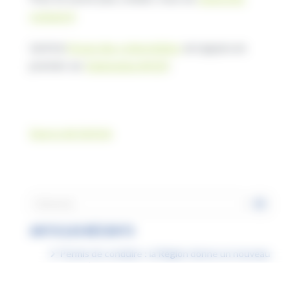
roubaix.fr
L’article
Forum des cybermétiers
est apparu en
premier sur
Génération #HDF
.
Source de l’article
ARTICLES RÉCENTS
Permis de conduire : la Région donne un nouveau
coup d’accélérateur à la mobilité des jeunes
Dans les lycées, la saison des grands travaux est
bien lancée