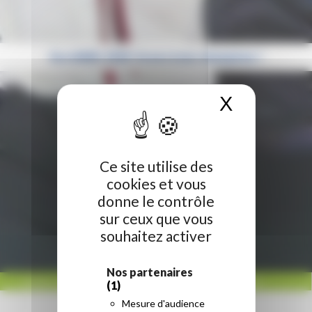
EuroSkills 2018 : bravo à nos champions !
X
Masquer 
Ce site utilise des
cookies et vous
donne le contrôle
sur ceux que vous
souhaitez activer
Nos partenaires
ACCUEIL
/
RÉGION HAUTS-DE-FRANCE
/
EUROSKILLS 2018 : BRAVO À NOS
(1)
CHAMPIONS !
Mesure d'audience