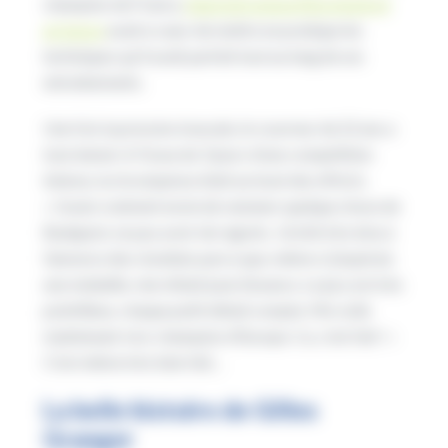
champion de France,
l’apprenti aujourd’hui employé
en Suisse
avait à cœur de mettre en pratique les
techniques qu’il avait parfait tout au long de ses
entraînements.
Une fois la pression évacuée, le couvreur de 22 ans a
tout donné. A l’issue de 3 jours d’une compétition
intense, la récompense était au bout des efforts.
« J’avais vraiment envie de ramener quelque chose de
Budapest, ne pas avoir de regrets. J’ai été très ému à
l’annonce des résultats parce que, même si j’espérais
une médaille, rien n’était joué d’avance. Le jury est très
pointilleux, chaque petit détail compte. Me voilà
maintenant vice-champion d’Europe. Ca, c’est fait ! »
C’est même très bien fait…
La belle histoire de Gilles
Granger