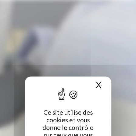
X
Masquer 
Ce site utilise des
cookies et vous
donne le contrôle
sur ceux que vous