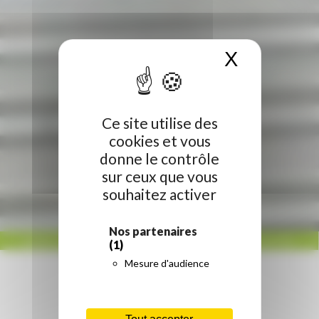
X
Masquer 
Ce site utilise des
cookies et vous
donne le contrôle
sur ceux que vous
souhaitez activer
Nos partenaires
ACCUEIL
/
RÉGION HAUTS-DE-FRANCE
/
DOUAI : L’IMT NORD EUROPE INAUGURE
(1)
UN NOUVEAU LEARNING CENTER
Mesure d'audience