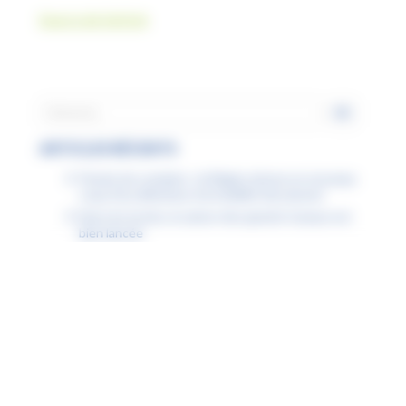
Source de l’article
ARTICLES RÉCENTS
Permis de conduire : la Région donne un nouveau
coup d’accélérateur à la mobilité des jeunes
Dans les lycées, la saison des grands travaux est
bien lancée
Étudiants boursiers : la Région Hauts-de-France
facilite tous vos déplacements
À Lille, la Région agit pour garantir l’accès à la
natation pour tous
Fiche « Numérique attitude » : la désinformation
Fiche « Numérique attitude » : mon ENT est inclusif
Fiche « Numérique attitude » : mon ENT est
accessible