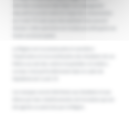
infirmiers ou encore des futurs accompagnants
éducatif et social contre le risque de contamination
au Covid-19, mais aussi de maintenir leur pouvoir
d’achat. Cette opération est rendue possible grâce au
fonds social européen.
La Région est reconnaissante et sensible à
l’implication et à la mobilisation des étudiants de ces
filières au sein des centres hospitaliers et médico-
sociaux, tout particulièrement dans le cadre de
l’épidémie de Covid-19.
Les masques seront distribués aux étudiants et aux
élèves par leurs établissements de formation qui ont
été agréés ou autorisés par la Région.