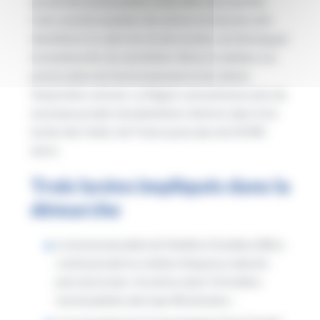
au sein des lycées publics dont elle a la propriété.
Cela consiste à planter des arbres et arbustes afin
d’améliorer le cadre de vie des lycéens, de développer
la biodiversité, de sensibiliser élèves et adultes à la
préservation de l’environnement et de réduire
l’empreinte carbone. La Région subventionne ainsi de
nouveaux projets de plantations d’arbres dans trois
lycées des Hauts-de-France pour plus de 20 000
euros.
Trois lycées impliqués dans la
démarche
Le lycée polyvalent de l’Authie à Doullens (80) a
comme projet la création d’espaces naturels
près de la mare. 16 arbres dont 13 fruitiers
seront plantés ainsi que 48 arbustes ;