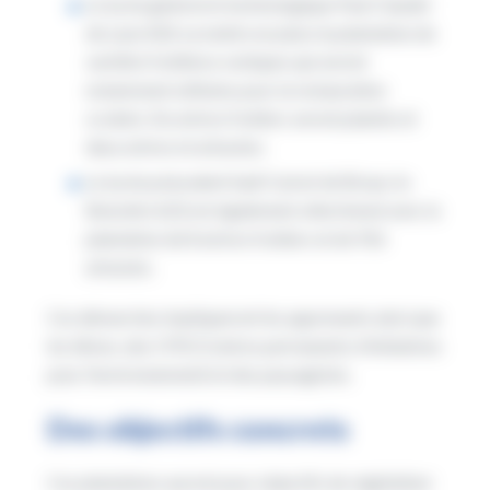
Le lycée général et technologique Paul Claudel
de Laon (02) va mettre en place la plantation de
variétés fruitières rustiques qui seront
notamment utilisées pour la restauration
scolaire. Six arbres fruitiers seront plantés et
deux arbres et arbustes;
Le lycée polyvalent Sadi Carnot de Bruay-la-
Buissière (62) est également sélectionné avec la
plantation de 8 arbres fruitiers et de 916
arbustes.
Ces démarches impliqueront les apprenants ainsi que
les élèves, des CPIE (Centres permanents d’initiatives
pour l’environnement) et des paysagistes.
Des objectifs concrets
Ces plantations auront pour objectifs de végétaliser