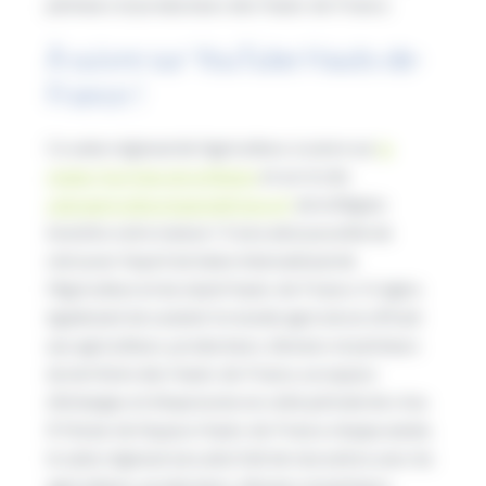
pêcheurs et producteurs des Hauts-de-France.
À suivre sur YouTube Hauts-de-
France !
Ce salon régional de l’agriculture, à suivre sur
la
chaîne YouTube de la Région
et sur le site
salonagriculture.hautsdefrance.fr
de la Région
investira votre maison ! Il sera ainsi possible de
retrouver l’esprit du Salon International de
l’Agriculture et du stand Hauts-de-France. Il s’agira
également de soutenir le monde agricole en offrant
aux agriculteurs, producteurs, éleveurs et pécheurs
du territoire des Hauts-de-France, un espace
d’échanges et d’expression en cette période de crise.
À l’instar de l’espace Hauts-de-France chaque année,
le salon régional sera ainsi fait de rencontres avec les
agriculteurs, producteurs, éleveurs et pécheurs,