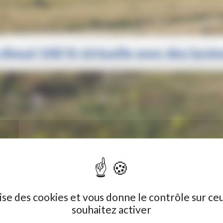
limat 100 % virtuelle avec des lycé
0 % VIRTUELLE AVEC DES LYCÉENS À TOURCOING
ilise des cookies et vous donne le contrôle sur ce
souhaitez activer