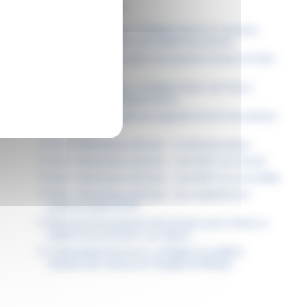
ARTICLES RÉCENTS
Permis de conduire : la Région donne un nouveau
coup d’accélérateur à la mobilité des jeunes
Dans les lycées, la saison des grands travaux est bien
lancée
Étudiants boursiers : la Région Hauts-de-France
facilite tous vos déplacements
À Lille, la Région agit pour garantir l’accès à la natation
pour tous
Fiche « Numérique attitude » : la désinformation
Fiche « Numérique attitude » : mon ENT est inclusif
Fiche « Numérique attitude » : mon ENT est accessible
Fiche « Numérique attitude » : les compétences
psychosociales (CPS)
Découvrez les podcasts des lycéens pour choisir un
métier en accord avec ses valeurs
Communiqué de presse : la Région accueille le
Sommet des Jeunes du Triangle de Weimar