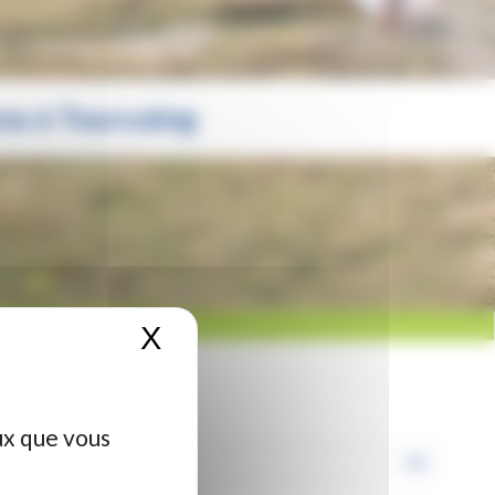
ens à Tourcoing
X
Masquer le bandeau de
ux que vous