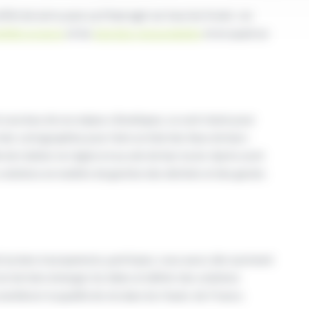
fet de serre, pour ça il faut agir sur tous les fronts : en
ilités propres
et les
énergies renouvelables
et en ayant un
soucieux de ses enjeux climatiques, se sont réunis pour
 des cartographies pour faire un état des lieux de leurs
de réaliser en région et au sein de leur lycée. Après avoir
 solutions en matière de gestion des déchets et des gestes
 lycéens tourquennois, participez, vous aussi, dès à présent
 est de faire émerger les idées et définir des solutions
améliorer la qualité de vie dans les Hauts-de-France.