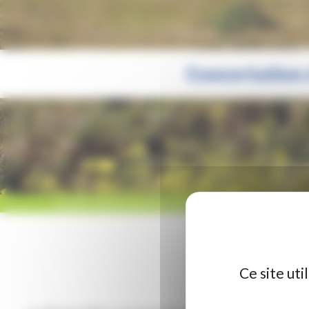
Concertation c
ACCUEIL
/
RÉGION HAUTS-DE-FRANCE
/
CONCERTATION CLIMAT 10
Ce site ut