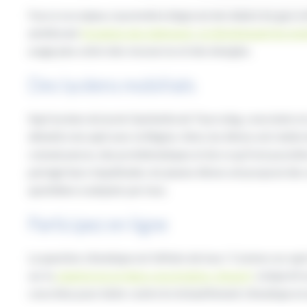
Face à ces enjeux, la première étape est de réduire les gaz à ef
améliorant
l’isolation des bâtiments
,
en développant les mob
usage plus sobre des ressources et des énergies.
Des lycéens mobilisés
Sept lycéens du lycée Gambetta de Tourcoing, conscients et 
débattre du sujet avec la Région. Ainsi, les élèves ont réalisé
connaissances, des problématiques et de ce qu’il est possible 
partagé leurs inquiétudes, les jeunes élèves ont proposé des
quotidiens à adopter par tous.
Participez en ligne
La question climatique est l’affaire de tous ! Comme ces sept
sur la
plateforme en ligne concertation-climat.fr
. L’objectif
concrètes pour lutter contre le réchauffement climatique et 