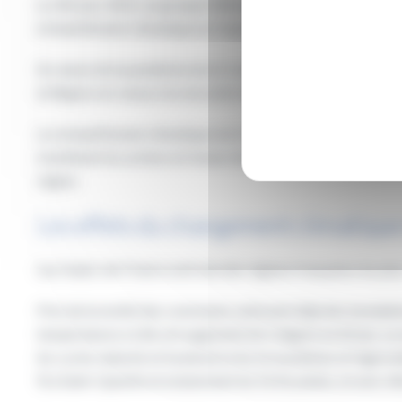
Le 30 mars 2021, un groupe d’élèves du lycée Gambetta de To
réchauffement climatique en Hauts-de-France.
En raison de la pandémie de la Covid-19, les réunions publiq
la Région est venue à la rencontre de lycéens pour une réun
Le réchauffement climatique est à l’œuvre en région, comme 
mobilisent les actions en faveur de l’environnement se renforc
région.
Les effets du changement climatique
Les Hauts-de-France sont une des régions françaises les plu
Près de la moitié des communes subissent déjà des inondatio
températures à Lille ont augmenté de 2 degrés en 60 ans. Le n
les cycles naturels et bouleverse les écosystèmes et l’agricul
% à Saint-Quentin et notamment les fortes pluies, et avec elle