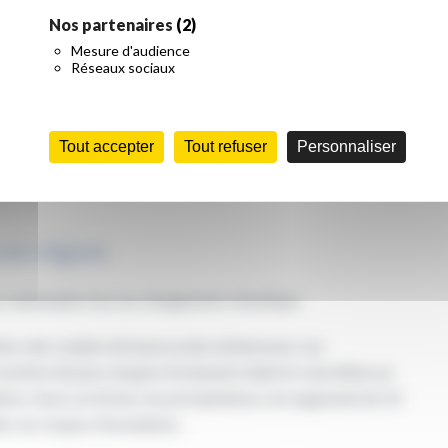
urcoing s’est réuni en virtuel pour débattre des enjeux du
Nos partenaires
(2)
Mesure d'audience
Réseaux sociaux
ues de la concertation climat se sont interrompues. Toutefois,
ions 100% numérique.
Tout accepter
Tout refuser
Personnaliser
partout dans le monde. Grâce aux jeunes générations qui se
ent. Et à juste titre, car nous en ressentons déjà les effets en
 en région
s vulnérables face au changement climatique.
ns, des coulées de boue ou des sécheresses. Les
ombre de jours de gel a fortement réduit et cela influe sur
ture. Aussi, en 60 ans, les précipitations ont augmenté de 10
s, les risques d’inondation.