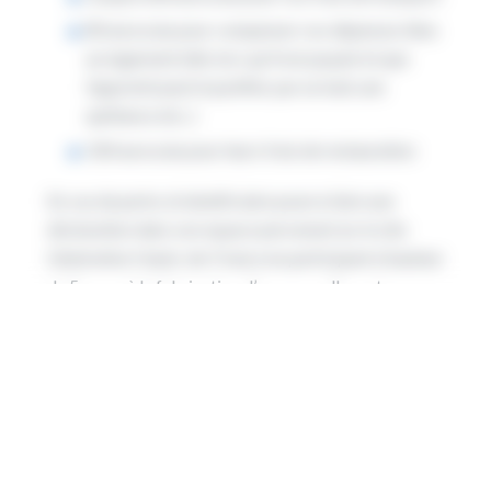
80 euros/an pour compenser vos dépenses liées
au logement (dès lors qu’il est payant et que
l’apprenti peut le justifier par un bail, une
quittance etc..)
100 euros/an pour leurs frais de restauration
En cas de perte, le bénéficiaire pourra faire une
déclaration dans son espace personnel sur le site
Génération Hauts-de-France en participant à hauteur
de 5 euros à la fabrication d’une nouvelle carte.
Plus d’infos sur la Carte Génération