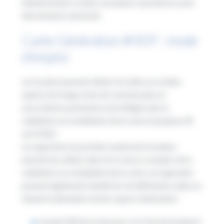
établissement scolaire, les jeunes reçoivent la carte
directement à domicile.
Carte Génération #HDF : mode
d’emploi
Les lycéens peuvent utiliser les aides accordées
auprès d’un large choix de commerçants et
associations partenaires de la Région dès la
validation ou revalidation de la carte et jusqu’au 30
avril 2022.
Les apprentis en première année de formation
peuvent les utiliser dans les 6 mois à compter de la
validation ou revalidation de la carte. Les apprentis
peuvent également bénéficier de différentes aides en
faisant la demande via leur espace Génération :
Jusqu’à 200 euros/an pour vos frais de transport