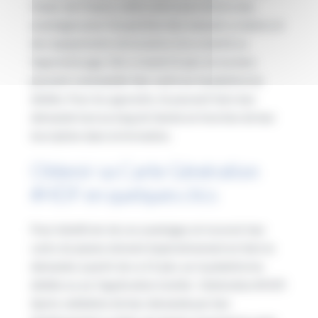
Hauts-de-France, cette carte ouvre droit à des
avantages pour l’acquisition des manuels scolaires et
des équipements nécessaires à la scolarité ou
l’apprentissage. Dès ce lundi 21 juin, les lycéens
peuvent commander leur carte sur la plateforme
dédiée. Pour les apprentis, ils peuvent faire leur
demande tout au long de l’année en fonction de leur
inscription dans la formation.
Obtenir sa Carte Génération
#HDF en quelques clics
Pour bénéficier de ces avantages et recevoir leur
carte, les jeunes doivent impérativement en faire la
demande, à partir de ce 21 juin, sur la plateforme
dédiée ou sur l’application mobile : Génération #HDF.
Après validation de leur demande par leur