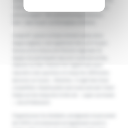
l’UPJV organise en effet ce jour-là un grand jeu de
piste en anglais « the samaramazing prehistoric
hunt » dans le parc archéologique amiénois.
L’objectif : passer un beau moment autour de la
langue anglaise, mais également découvrir le parc
Samara et la richesse de l’histoire régionale. En
équipe, les participants devront construire un feu,
l’allumer au silex, chasser à la sagaie mais aussi
répondre à des questions et remporter différentes
épreuves sur le parc. Attention, il s’agit bien d‘une
compétition (impitoyable mais toute amicale !) dont
l’enjeu est de remporter le titre de » super survivants
» de la Préhistoire!
Organisé pour les étudiants, enseignants et personnel
de l’UPJV, cet événement est également ouvert à