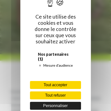
Ce site utilise des
cookies et vous
donne le contrôle
sur ceux que vous
souhaitez activer
Nos partenaires
ACCUEIL
/
RÉGION HAUTS-DE-FRANCE
/
BACK TO THE PREHISTORY
(1)
Mesure d'audience
Tout accepter
Si nul ne sait vraiment dans quelle langue
Tout refuser
s’exprimaient nos ancêtres préhistoriques, nous avons
tout de même une certitude : on parlera anglais
Personnaliser
samedi 30 avril à Samara ! La maison des langues de