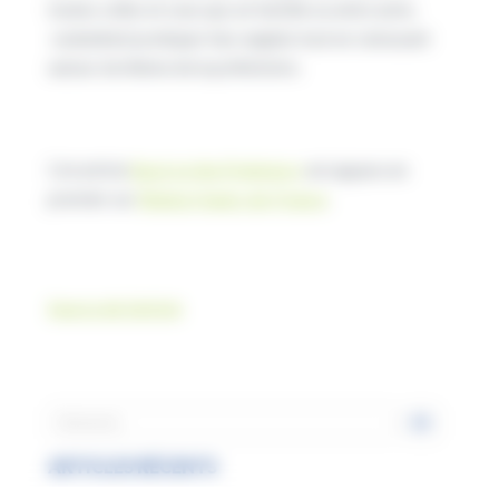
toutes celles et ceux qui, en famille ou entre amis,
souhaitent pratiquer leur anglais tout en s’amusant
autour du thème de la préhistoire.
Cet article
Back to the Prehistory
est apparu en
premier sur
Région Hauts-de-France
.
Source de l’article
ARTICLES RÉCENTS