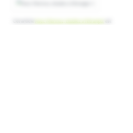
Cet article
Avec Mermoz, étudiez à l’étranger
est
apparu en premier sur
Région Hauts-de-France
.
Source de l’article
ARTICLES RÉCENTS
Permis de conduire : la Région donne un nouveau
coup d’accélérateur à la mobilité des jeunes
Dans les lycées, la saison des grands travaux est
bien lancée