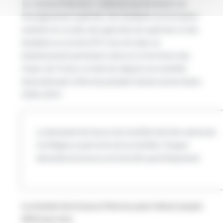
La « bourse Mermoz » s’adresse aux étudiants de
l’enseignement supérieur, des étudiants en formation
sanitaire et sociale, des apprentis du supérieur et des
étudiants en section BTS, inscrits dans un
établissement partenaire situé sur le territoire des
Hauts-de-France, et dont les départs en mobilité
internationale s’effectue pendant l’année universitaire
2018-2019.
La demande de bourse de mobilité doit être adressée
à la Région avant la fin de la mobilité. Chaque
demande de bourse est instruite spécifiquement.
Le montant de la bourse Mermoz peut s’élever jusqu’à
400 € par mois
.