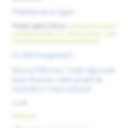
Plateforme en ligne
Pratique, rapide et efficace :
une plateforme Internet
spécialement dédiée à la « Bourse Mermoz » vous
permet de déposer en ligne vos candidatures.
En téléchargement
Bourse Mermoz, l’aide régionale
pour financer votre projet de
mobilité à l’international
1.31 MB
Télécharger